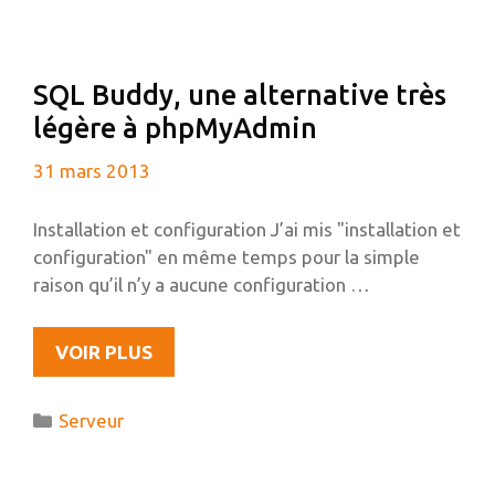
ANS
D’AUTO-
HÉBERGEMENT
SQL Buddy, une alternative très
légère à phpMyAdmin
31 mars 2013
Installation et configuration J’ai mis "installation et
configuration" en même temps pour la simple
raison qu’il n’y a aucune configuration …
SQL
VOIR PLUS
BUDDY,
UNE
Catégories
Serveur
ALTERNATIVE
TRÈS
LÉGÈRE