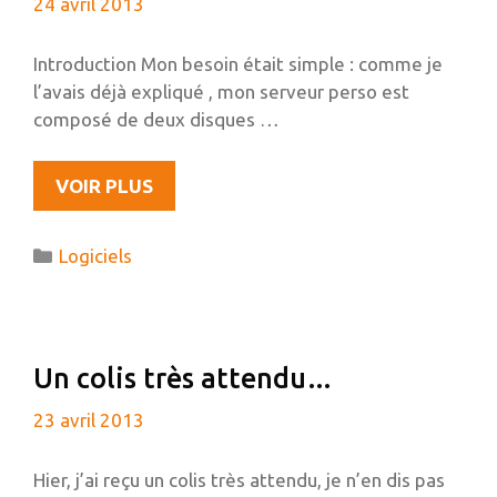
24 avril 2013
Introduction Mon besoin était simple : comme je
l’avais déjà expliqué , mon serveur perso est
composé de deux disques …
PHOTOLIGHT,
VOIR PLUS
UNE
GALERIE
Catégories
Logiciels
PHOTO
TRÈS
SIMPLE
EN
Un colis très attendu…
PHP
SANS
23 avril 2013
BASE
DE
Hier, j’ai reçu un colis très attendu, je n’en dis pas
DONNÉES