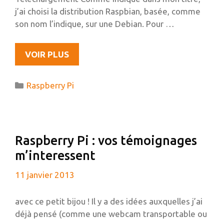
j’ai choisi la distribution Raspbian, basée, comme
son nom l’indique, sur une Debian. Pour …
INSTALLATION
VOIR PLUS
DE
RAPSBIAN
Catégories
Raspberry Pi
SUR
UNE
CARTE
SD
Raspberry Pi : vos témoignages
À
m’interessent
PARTIR
D’UBUNTU
11 janvier 2013
avec ce petit bijou ! Il y a des idées auxquelles j’ai
déjà pensé (comme une webcam transportable ou