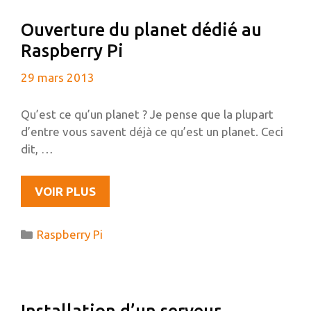
À
Ouverture du planet dédié au
PHPMYADMIN
Raspberry Pi
29 mars 2013
Qu’est ce qu’un planet ? Je pense que la plupart
d’entre vous savent déjà ce qu’est un planet. Ceci
dit, …
OUVERTURE
VOIR PLUS
DU
PLANET
Catégories
Raspberry Pi
DÉDIÉ
AU
RASPBERRY
PI