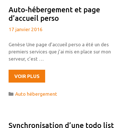
VIM
Auto-hébergement et page
d’accueil perso
17 janvier 2016
Genèse Une page d’accueil perso a été un des
premiers services que j’ai mis en place sur mon
serveur, c’est …
AUTO-
VOIR PLUS
HÉBERGEMENT
ET
Catégories
Auto hébergement
PAGE
D’ACCUEIL
PERSO
Synchronisation d’une todo list