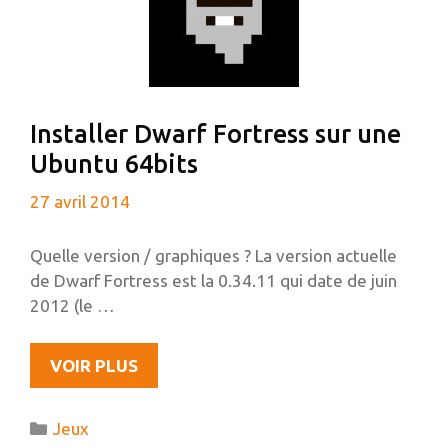
DEBIAN
Installer Dwarf Fortress sur une
Ubuntu 64bits
27 avril 2014
Quelle version / graphiques ? La version actuelle
de Dwarf Fortress est la 0.34.11 qui date de juin
2012 (le …
INSTALLER
VOIR PLUS
DWARF
FORTRESS
Catégories
Jeux
SUR