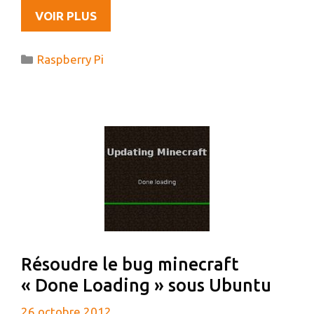
MON
VOIR PLUS
NOUVEAU
JOUJOU
Catégories
Raspberry Pi
À
VENIR
:
LE
RASPBERRY
PI
Résoudre le bug minecraft
« Done Loading » sous Ubuntu
26 octobre 2012