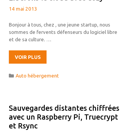
GNOME
14 mai 2013
SHELL
Bonjour à tous, chez , une jeune startup, nous
sommes de fervents défenseurs du logiciel libre
et de sa culture. …
LIBÉRONS
VOIR PLUS
LE
CLOUD
Catégories
Auto hébergement
AVEC
COZY
Sauvegardes distantes chiffrées
avec un Raspberry Pi, Truecrypt
et Rsync