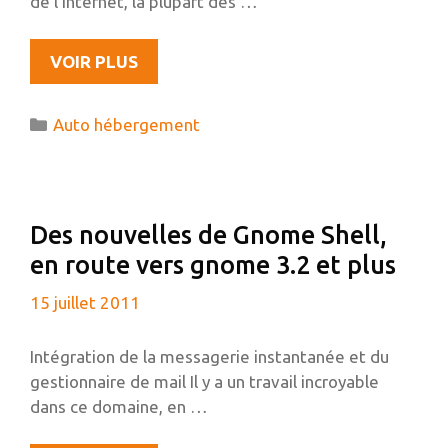
de l’Internet, la plupart des …
L’AUTO-
VOIR PLUS
HÉBERGEMENT,
N’EST-
Catégories
Auto hébergement
CE
SEULEMENT
QU’UN
TRUC
Des nouvelles de Gnome Shell,
DE
en route vers gnome 3.2 et plus
GEEK
?
15 juillet 2011
Intégration de la messagerie instantanée et du
gestionnaire de mail Il y a un travail incroyable
dans ce domaine, en …