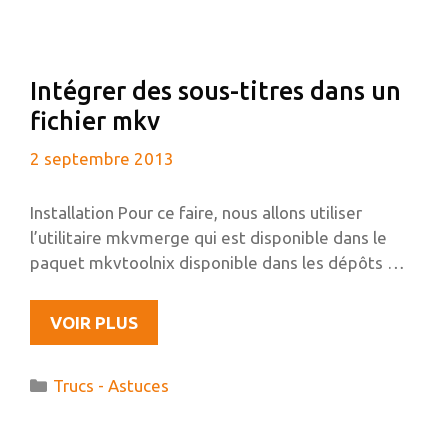
UNE
UBUNTU
64BITS
Intégrer des sous-titres dans un
fichier mkv
2 septembre 2013
Installation Pour ce faire, nous allons utiliser
l’utilitaire mkvmerge qui est disponible dans le
paquet mkvtoolnix disponible dans les dépôts …
INTÉGRER
VOIR PLUS
DES
SOUS-
Catégories
Trucs - Astuces
TITRES
DANS
UN