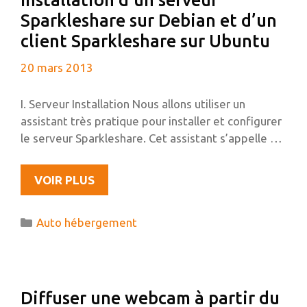
Installation d’un serveur
Sparkleshare sur Debian et d’un
client Sparkleshare sur Ubuntu
20 mars 2013
I. Serveur Installation Nous allons utiliser un
assistant très pratique pour installer et configurer
le serveur Sparkleshare. Cet assistant s’appelle …
INSTALLATION
VOIR PLUS
D’UN
SERVEUR
Catégories
Auto hébergement
SPARKLESHARE
SUR
DEBIAN
ET
Diffuser une webcam à partir du
D’UN