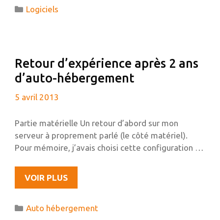
DISQUE
Catégories
Logiciels
DUR
EXTERNE
OU
UNE
Retour d’expérience après 2 ans
CLÉ
d’auto-hébergement
USB
AVEC
5 avril 2013
TRUECRYPT
Partie matérielle Un retour d’abord sur mon
serveur à proprement parlé (le côté matériel).
Pour mémoire, j’avais choisi cette configuration …
RETOUR
VOIR PLUS
D’EXPÉRIENCE
APRÈS
Catégories
Auto hébergement
2