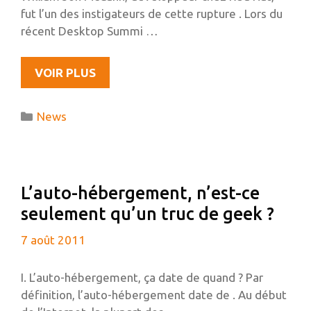
fut l’un des instigateurs de cette rupture . Lors du
récent Desktop Summi …
L’AVENIR
VOIR PLUS
DE
GNOME3,
Catégories
News
INTERVIEW
DE
JON
MCCANN,
L’auto-hébergement, n’est-ce
UN
seulement qu’un truc de geek ?
DES
CONCEPTEURS
7 août 2011
DE
LA
I. L’auto-hébergement, ça date de quand ? Par
FONDATION
définition, l’auto-hébergement date de . Au début
GNOME