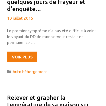
quelques jours de frayeur et
d’enquête…
10 juillet 2015
Le premier symptôme n’a pas été difficile à voir :
le voyant du DD de mon serveur restait en
permanence …
AUTO-
VOIR PLUS
HÉBERGEMENT
ET
Catégories
Auto hébergement
DÉNI
DE
SERVICE
(WORDPRESS
Relever et grapher la
–
température de sa maison sur
XMLRPC),