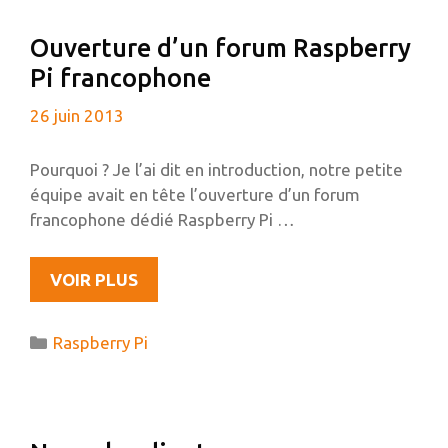
FICHIER
Ouverture d’un forum Raspberry
MKV
Pi francophone
26 juin 2013
Pourquoi ? Je l’ai dit en introduction, notre petite
équipe avait en tête l’ouverture d’un forum
francophone dédié Raspberry Pi …
OUVERTURE
VOIR PLUS
D’UN
FORUM
Catégories
Raspberry Pi
RASPBERRY
PI
FRANCOPHONE