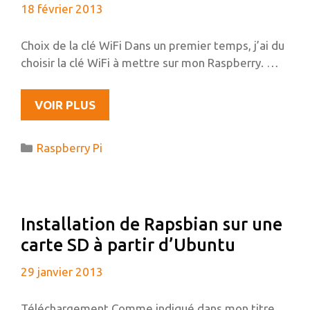
18 février 2013
MOTION)
Choix de la clé WiFi Dans un premier temps, j’ai du
choisir la clé WiFi à mettre sur mon Raspberry. …
MISE
VOIR PLUS
EN
PLACE
Catégories
Raspberry Pi
DU
WIFI
SUR
LE
Installation de Rapsbian sur une
RASPBERRY
carte SD à partir d’Ubuntu
PI
29 janvier 2013
Téléchargement Comme indiqué dans mon titre,