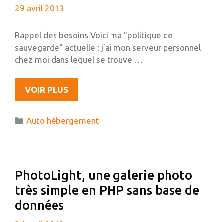
29 avril 2013
Rappel des besoins Voici ma "politique de
sauvegarde" actuelle : j’ai mon serveur personnel
chez moi dans lequel se trouve …
SAUVEGARDES
VOIR PLUS
DISTANTES
CHIFFRÉES
Catégories
Auto hébergement
AVEC
UN
RASPBERRY
PI,
PhotoLight, une galerie photo
TRUECRYPT
très simple en PHP sans base de
ET
RSYNC
données