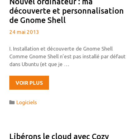
Nouvel ordinateur : ma
découverte et personnalisation
de Gnome Shell
24 mai 2013
I. Installation et découverte de Gnome Shell
Comme Gnome Shell n’est pas installé par défaut
dans Ubuntu (et que je …
NOUVEL
VOIR PLUS
ORDINATEUR
:
Catégories
Logiciels
MA
DÉCOUVERTE
ET
PERSONNALISATION
Libérons le cloud avec Cozy
DE