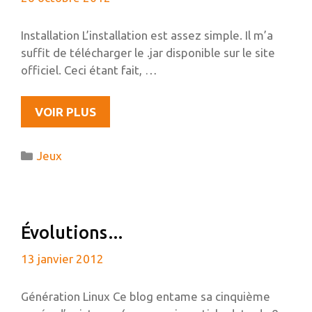
Installation L’installation est assez simple. Il m’a
suffit de télécharger le .jar disponible sur le site
officiel. Ceci étant fait, …
RÉSOUDRE
VOIR PLUS
LE
BUG
Catégories
Jeux
MINECRAFT
« DONE
LOADING »
SOUS
Évolutions…
UBUNTU
13 janvier 2012
Génération Linux Ce blog entame sa cinquième