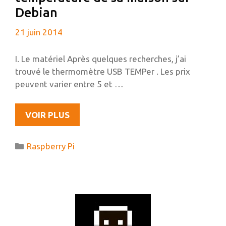
QUELQUES
Debian
JOURS
21 juin 2014
DE
FRAYEUR
ET
I. Le matériel Après quelques recherches, j’ai
D’ENQUÊTE…
trouvé le thermomètre USB TEMPer . Les prix
peuvent varier entre 5 et …
RELEVER
VOIR PLUS
ET
GRAPHER
Catégories
Raspberry Pi
LA
TEMPÉRATURE
DE
SA
MAISON
SUR