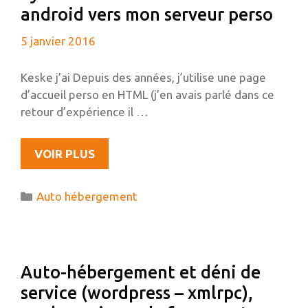
android vers mon serveur perso
5 janvier 2016
Keske j’ai Depuis des années, j’utilise une page
d’accueil perso en HTML (j’en avais parlé dans ce
retour d’expérience il …
SYNCHRONISATION
VOIR PLUS
D’UNE
TODO
Catégories
Auto hébergement
LIST
ANDROID
VERS
MON
Auto-hébergement et déni de
SERVEUR
service (wordpress – xmlrpc),
PERSO