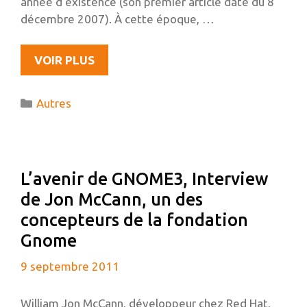
année d’existence (son premier article date du 8
décembre 2007). À cette époque, …
ÉVOLUTIONS…
VOIR PLUS
Catégories
Autres
L’avenir de GNOME3, Interview
de Jon McCann, un des
concepteurs de la fondation
Gnome
9 septembre 2011
William Jon McCann, développeur chez Red Hat,