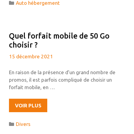
Catégories
Auto hébergement
UN
SITE
WORDPRESS
?
Quel forfait mobile de 50 Go
choisir ?
15 décembre 2021
En raison de la présence d’un grand nombre de
promos, il est parfois compliqué de choisir un
forfait mobile, en …
QUEL
VOIR PLUS
FORFAIT
MOBILE
Catégories
Divers
DE