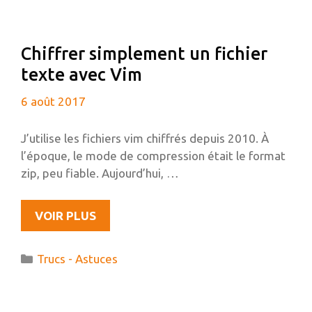
50
GO
CHOISIR
Chiffrer simplement un fichier
?
texte avec Vim
6 août 2017
J’utilise les fichiers vim chiffrés depuis 2010. À
l’époque, le mode de compression était le format
zip, peu fiable. Aujourd’hui, …
CHIFFRER
VOIR PLUS
SIMPLEMENT
UN
Catégories
Trucs - Astuces
FICHIER
TEXTE
AVEC