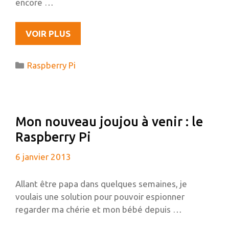
encore …
RASPBERRY
VOIR PLUS
PI
:
Catégories
Raspberry Pi
VOS
TÉMOIGNAGES
M’INTERESSENT
Mon nouveau joujou à venir : le
Raspberry Pi
6 janvier 2013
Allant être papa dans quelques semaines, je
voulais une solution pour pouvoir espionner
regarder ma chérie et mon bébé depuis …