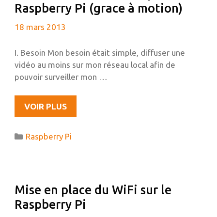
Raspberry Pi (grace à motion)
CLIENT
SPARKLESHARE
18 mars 2013
SUR
UBUNTU
I. Besoin Mon besoin était simple, diffuser une
vidéo au moins sur mon réseau local afin de
pouvoir surveiller mon …
DIFFUSER
VOIR PLUS
UNE
WEBCAM
Catégories
Raspberry Pi
À
PARTIR
DU
RASPBERRY
Mise en place du WiFi sur le
PI
Raspberry Pi
(GRACE
À