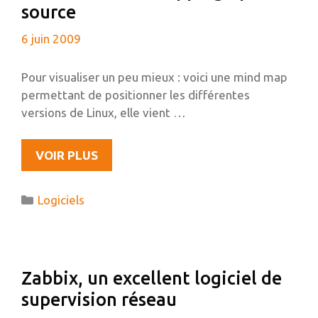
source
ZABBIX
6 juin 2009
Pour visualiser un peu mieux : voici une mind map
permettant de positionner les différentes
versions de Linux, elle vient …
XMIND
VOIR PLUS
DU
MIND
Catégories
Logiciels
MAPPING
OPEN-
SOURCE
Zabbix, un excellent logiciel de
supervision réseau