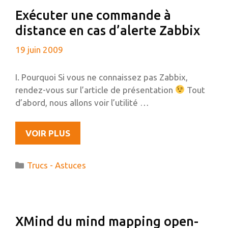
EN
Exécuter une commande à
64
distance en cas d’alerte Zabbix
BITS
19 juin 2009
I. Pourquoi Si vous ne connaissez pas Zabbix,
rendez-vous sur l’article de présentation
Tout
d’abord, nous allons voir l’utilité …
EXÉCUTER
VOIR PLUS
UNE
COMMANDE
Catégories
Trucs - Astuces
À
DISTANCE
EN
CAS
XMind du mind mapping open-
D’ALERTE