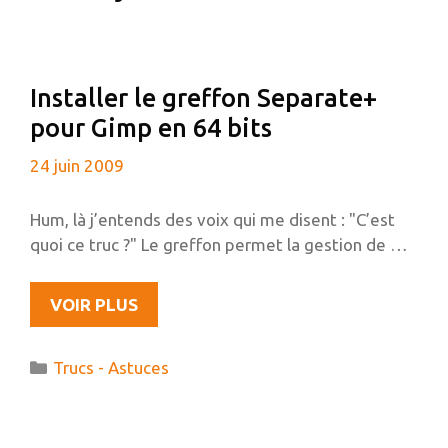
Installer le greffon Separate+
pour Gimp en 64 bits
24 juin 2009
Hum, là j’entends des voix qui me disent : "C’est
quoi ce truc ?" Le greffon permet la gestion de …
INSTALLER
VOIR PLUS
LE
GREFFON
Catégories
Trucs - Astuces
SEPARATE+
POUR
GIMP