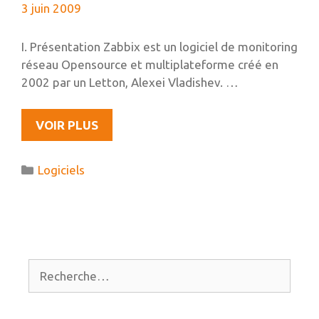
3 juin 2009
I. Présentation Zabbix est un logiciel de monitoring
réseau Opensource et multiplateforme créé en
2002 par un Letton, Alexei Vladishev. …
ZABBIX,
VOIR PLUS
UN
EXCELLENT
Catégories
Logiciels
LOGICIEL
DE
SUPERVISION
RÉSEAU
Rechercher :