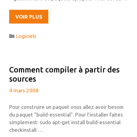
TUX
VOIR PLUS
PAINT
PAR
Catégories
Logiciels
UNE
ENFANT
DE
8
Comment compiler à partir des
ANS
sources
4 mars 2008
Pour construire un paquet vous allez avoir besoin
du paquet "build-essential". Pour l’installer faites
simplement: sudo apt-get install build-essential
checkinstall …