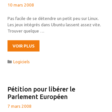
DE
10 mars 2008
SES
MAGASINS.
Pas facile de se détendre un petit peu sur Linux.
Les jeux intégrés dans Ubuntu lassent assez vite.
Trouver quelque …
FREECIV
VOIR PLUS
–
UN
Catégories
Logiciels
JEU
LIBRE
Pétition pour libérer le
Parlement Européen
7 mars 2008