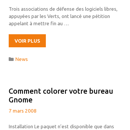
Trois associations de défense des logiciels libres,
appuyées par les Verts, ont lancé une pétition
appelant à mettre fin au …
PÉTITION
VOIR PLUS
POUR
LIBÉRER
Catégories
News
LE
PARLEMENT
EUROPÉEN
Comment colorer votre bureau
Gnome
7 mars 2008
Installation Le paquet n’est disponible que dans