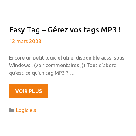
Easy Tag – Gérez vos tags MP3 !
12 mars 2008
Encore un petit logiciel utile, disponible aussi sous
Windows ! (voir commentaires ;)) Tout d’abord
qu’est-ce qu’un tag MP3 ? …
EASY
VOIR PLUS
TAG
–
Catégories
Logiciels
GÉREZ
VOS
TAGS