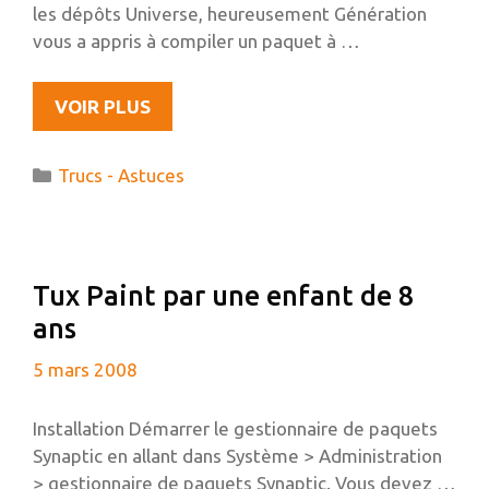
les dépôts Universe, heureusement Génération
vous a appris à compiler un paquet à …
COMMENT
VOIR PLUS
COLORER
VOTRE
Catégories
Trucs - Astuces
BUREAU
GNOME
Tux Paint par une enfant de 8
ans
5 mars 2008
Installation Démarrer le gestionnaire de paquets
Synaptic en allant dans Système > Administration
> gestionnaire de paquets Synaptic. Vous devez …