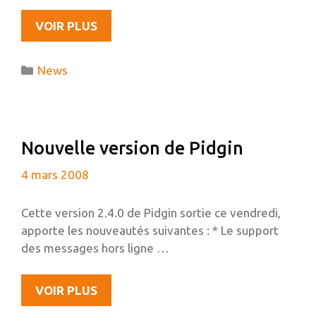
COMMENT
VOIR PLUS
COMPILER
À
Catégories
News
PARTIR
DES
SOURCES
Nouvelle version de Pidgin
4 mars 2008
Cette version 2.4.0 de Pidgin sortie ce vendredi,
apporte les nouveautés suivantes : * Le support
des messages hors ligne …
NOUVELLE
VOIR PLUS
VERSION