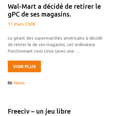
MP3
Wal-Mart a décidé de retirer le
!
gPC de ses magasins.
11 mars 2008
Le géant des supermarchés américains à décidé
de retirer le de ses magasins, cet ordinateur
fonctionnant sous Linux (avec une …
WAL-
VOIR PLUS
MART
A
Catégories
News
DÉCIDÉ
DE
RETIRER
LE
Freeciv – un jeu libre
GPC