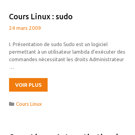
U-
CLASSROOM
Cours Linux : sudo
24 mars 2009
I. Présentation de sudo Sudo est un logiciel
permettant à un utilisateur lambda d’exécuter des
commandes nécessitant les droits Administrateur
…
COURS
VOIR PLUS
LINUX
:
Catégories
Cours Linux
SUDO