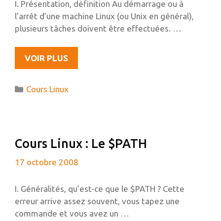
I. Présentation, définition Au démarrage ou à
l’arrêt d’une machine Linux (ou Unix en général),
plusieurs tâches doivent être effectuées. …
COURS
VOIR PLUS
LINUX
:
Catégories
Cours Linux
LES
RUNLEVELS
Cours Linux : Le $PATH
17 octobre 2008
I. Généralités, qu’est-ce que le $PATH ? Cette
erreur arrive assez souvent, vous tapez une
commande et vous avez un …