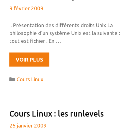
ET
9 février 2009
AT
I. Présentation des différents droits Unix La
philosophie d’un système Unix est la suivante :
tout est fichier . En …
COURS
VOIR PLUS
LINUX
:
Catégories
Cours Linux
LES
PERMISSIONS
Cours Linux : les runlevels
25 janvier 2009