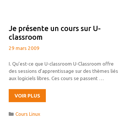
Je présente un cours sur U-
classroom
29 mars 2009
I. Qu’est-ce que U-classroom U-Classroom offre
des sessions d’apprentissage sur des thèmes liés
aux logiciels libres. Ces cours se passent …
JE
VOIR PLUS
PRÉSENTE
UN
Catégories
Cours Linux
COURS
SUR