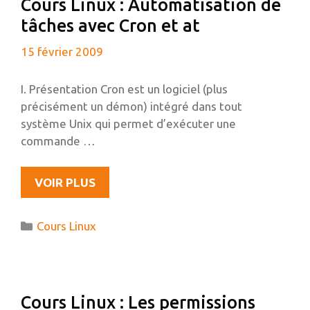
Cours Linux : Automatisation de
tâches avec Cron et at
15 février 2009
I. Présentation Cron est un logiciel (plus
précisément un démon) intégré dans tout
système Unix qui permet d’exécuter une
commande …
COURS
VOIR PLUS
LINUX
:
Catégories
Cours Linux
AUTOMATISATION
DE
TÂCHES
AVEC
Cours Linux : Les permissions
CRON