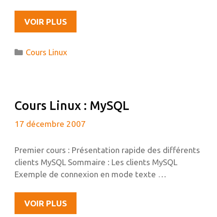
COURS
VOIR PLUS
LINUX
:
Catégories
Cours Linux
LE
$PATH
Cours Linux : MySQL
17 décembre 2007
Premier cours : Présentation rapide des différents
clients MySQL Sommaire : Les clients MySQL
Exemple de connexion en mode texte …
COURS
VOIR PLUS
LINUX