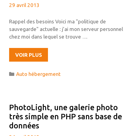
29 avril 2013
Rappel des besoins Voici ma "politique de
sauvegarde" actuelle : j’ai mon serveur personnel
chez moi dans lequel se trouve …
SAUVEGARDES
VOIR PLUS
DISTANTES
CHIFFRÉES
Catégories
Auto hébergement
AVEC
UN
RASPBERRY
PI,
PhotoLight, une galerie photo
TRUECRYPT
très simple en PHP sans base de
ET
RSYNC
données