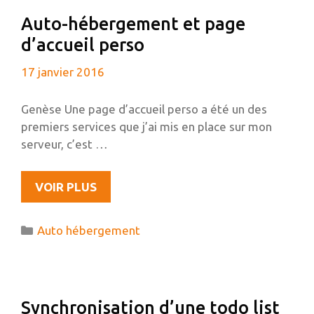
VIM
Auto-hébergement et page
d’accueil perso
17 janvier 2016
Genèse Une page d’accueil perso a été un des
premiers services que j’ai mis en place sur mon
serveur, c’est …
AUTO-
VOIR PLUS
HÉBERGEMENT
ET
Catégories
Auto hébergement
PAGE
D’ACCUEIL
PERSO
Synchronisation d’une todo list