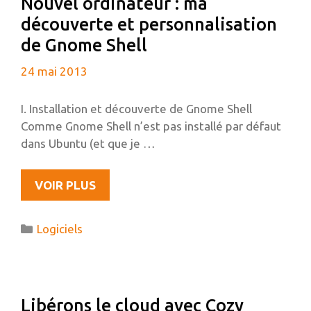
Nouvel ordinateur : ma
découverte et personnalisation
de Gnome Shell
24 mai 2013
I. Installation et découverte de Gnome Shell
Comme Gnome Shell n’est pas installé par défaut
dans Ubuntu (et que je …
NOUVEL
VOIR PLUS
ORDINATEUR
:
Catégories
Logiciels
MA
DÉCOUVERTE
ET
PERSONNALISATION
Libérons le cloud avec Cozy
DE