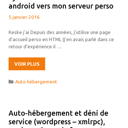
android vers mon serveur perso
5 janvier 2016
Keske j’ai Depuis des années, j’utilise une page
d’accueil perso en HTML (j’en avais parlé dans ce
retour d’expérience il …
SYNCHRONISATION
VOIR PLUS
D’UNE
TODO
Catégories
Auto hébergement
LIST
ANDROID
VERS
MON
Auto-hébergement et déni de
SERVEUR
service (wordpress – xmlrpc),
PERSO