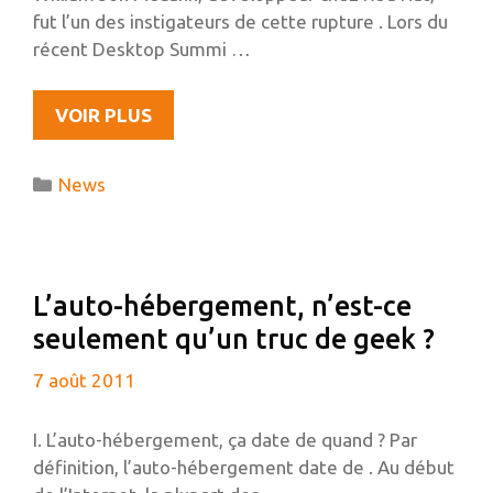
fut l’un des instigateurs de cette rupture . Lors du
récent Desktop Summi …
L’AVENIR
VOIR PLUS
DE
GNOME3,
Catégories
News
INTERVIEW
DE
JON
MCCANN,
L’auto-hébergement, n’est-ce
UN
seulement qu’un truc de geek ?
DES
CONCEPTEURS
7 août 2011
DE
LA
I. L’auto-hébergement, ça date de quand ? Par
FONDATION
définition, l’auto-hébergement date de . Au début
GNOME