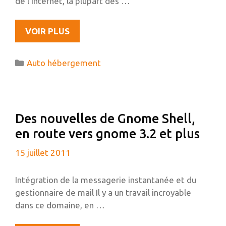
de l’Internet, la plupart des …
L’AUTO-
VOIR PLUS
HÉBERGEMENT,
N’EST-
Catégories
Auto hébergement
CE
SEULEMENT
QU’UN
TRUC
Des nouvelles de Gnome Shell,
DE
en route vers gnome 3.2 et plus
GEEK
?
15 juillet 2011
Intégration de la messagerie instantanée et du
gestionnaire de mail Il y a un travail incroyable
dans ce domaine, en …