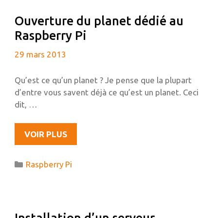
À
Ouverture du planet dédié au
PHPMYADMIN
Raspberry Pi
29 mars 2013
Qu’est ce qu’un planet ? Je pense que la plupart
d’entre vous savent déjà ce qu’est un planet. Ceci
dit, …
OUVERTURE
VOIR PLUS
DU
PLANET
Catégories
Raspberry Pi
DÉDIÉ
AU
RASPBERRY
PI