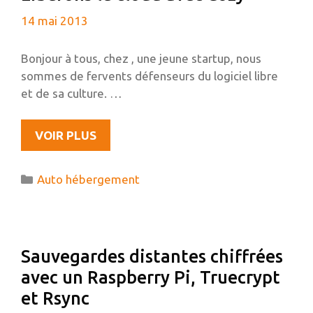
GNOME
14 mai 2013
SHELL
Bonjour à tous, chez , une jeune startup, nous
sommes de fervents défenseurs du logiciel libre
et de sa culture. …
LIBÉRONS
VOIR PLUS
LE
CLOUD
Catégories
Auto hébergement
AVEC
COZY
Sauvegardes distantes chiffrées
avec un Raspberry Pi, Truecrypt
et Rsync