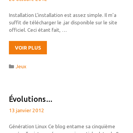
Installation L’installation est assez simple. Il m’a
suffit de télécharger le .jar disponible sur le site
officiel. Ceci étant fait, …
RÉSOUDRE
VOIR PLUS
LE
BUG
Catégories
Jeux
MINECRAFT
« DONE
LOADING »
SOUS
Évolutions…
UBUNTU
13 janvier 2012
Génération Linux Ce blog entame sa cinquième