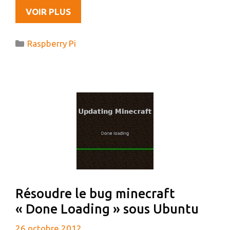
MON
VOIR PLUS
NOUVEAU
JOUJOU
Catégories
Raspberry Pi
À
VENIR
:
LE
RASPBERRY
PI
Résoudre le bug minecraft
« Done Loading » sous Ubuntu
26 octobre 2012