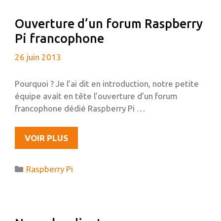
FICHIER
Ouverture d’un forum Raspberry
MKV
Pi francophone
26 juin 2013
Pourquoi ? Je l’ai dit en introduction, notre petite
équipe avait en tête l’ouverture d’un forum
francophone dédié Raspberry Pi …
OUVERTURE
VOIR PLUS
D’UN
FORUM
Catégories
Raspberry Pi
RASPBERRY
PI
FRANCOPHONE