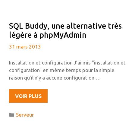
ANS
D’AUTO-
HÉBERGEMENT
SQL Buddy, une alternative très
légère à phpMyAdmin
31 mars 2013
Installation et configuration J’ai mis "installation et
configuration" en même temps pour la simple
raison qu’il n’y a aucune configuration …
SQL
VOIR PLUS
BUDDY,
UNE
Catégories
Serveur
ALTERNATIVE
TRÈS
LÉGÈRE