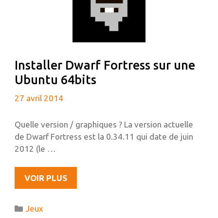
DEBIAN
Installer Dwarf Fortress sur une
Ubuntu 64bits
27 avril 2014
Quelle version / graphiques ? La version actuelle
de Dwarf Fortress est la 0.34.11 qui date de juin
2012 (le …
INSTALLER
VOIR PLUS
DWARF
FORTRESS
Catégories
Jeux
SUR