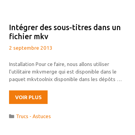
UNE
UBUNTU
64BITS
Intégrer des sous-titres dans un
fichier mkv
2 septembre 2013
Installation Pour ce faire, nous allons utiliser
l’utilitaire mkvmerge qui est disponible dans le
paquet mkvtoolnix disponible dans les dépôts …
INTÉGRER
VOIR PLUS
DES
SOUS-
Catégories
Trucs - Astuces
TITRES
DANS
UN