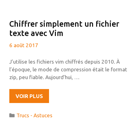
50
GO
CHOISIR
Chiffrer simplement un fichier
?
texte avec Vim
6 août 2017
J’utilise les fichiers vim chiffrés depuis 2010. À
l’époque, le mode de compression était le format
zip, peu fiable. Aujourd’hui, …
CHIFFRER
VOIR PLUS
SIMPLEMENT
UN
Catégories
Trucs - Astuces
FICHIER
TEXTE
AVEC