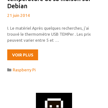
QUELQUES
Debian
JOURS
21 juin 2014
DE
FRAYEUR
ET
I. Le matériel Après quelques recherches, j’ai
D’ENQUÊTE…
trouvé le thermomètre USB TEMPer . Les prix
peuvent varier entre 5 et …
RELEVER
VOIR PLUS
ET
GRAPHER
Catégories
Raspberry Pi
LA
TEMPÉRATURE
DE
SA
MAISON
SUR