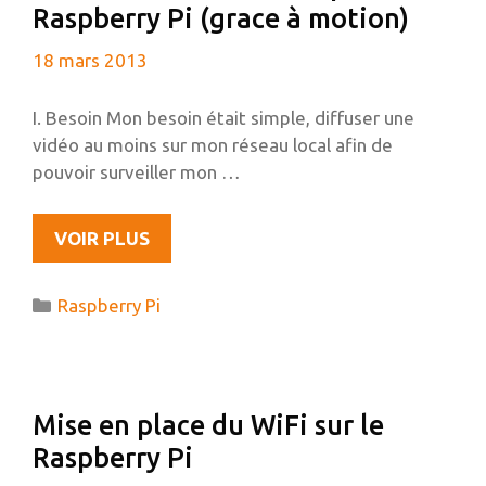
Raspberry Pi (grace à motion)
CLIENT
SPARKLESHARE
18 mars 2013
SUR
UBUNTU
I. Besoin Mon besoin était simple, diffuser une
vidéo au moins sur mon réseau local afin de
pouvoir surveiller mon …
DIFFUSER
VOIR PLUS
UNE
WEBCAM
Catégories
Raspberry Pi
À
PARTIR
DU
RASPBERRY
Mise en place du WiFi sur le
PI
Raspberry Pi
(GRACE
À