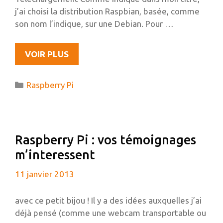
j’ai choisi la distribution Raspbian, basée, comme
son nom l’indique, sur une Debian. Pour …
INSTALLATION
VOIR PLUS
DE
RAPSBIAN
Catégories
Raspberry Pi
SUR
UNE
CARTE
SD
Raspberry Pi : vos témoignages
À
m’interessent
PARTIR
D’UBUNTU
11 janvier 2013
avec ce petit bijou ! Il y a des idées auxquelles j’ai
déjà pensé (comme une webcam transportable ou