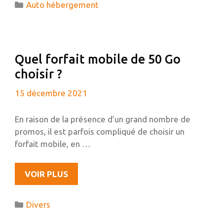
Catégories
Auto hébergement
UN
SITE
WORDPRESS
?
Quel forfait mobile de 50 Go
choisir ?
15 décembre 2021
En raison de la présence d’un grand nombre de
promos, il est parfois compliqué de choisir un
forfait mobile, en …
QUEL
VOIR PLUS
FORFAIT
MOBILE
Catégories
Divers
DE