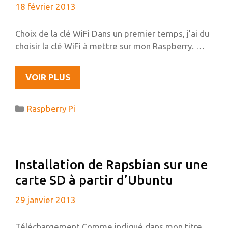
18 février 2013
MOTION)
Choix de la clé WiFi Dans un premier temps, j’ai du
choisir la clé WiFi à mettre sur mon Raspberry. …
MISE
VOIR PLUS
EN
PLACE
Catégories
Raspberry Pi
DU
WIFI
SUR
LE
Installation de Rapsbian sur une
RASPBERRY
carte SD à partir d’Ubuntu
PI
29 janvier 2013
Téléchargement Comme indiqué dans mon titre,