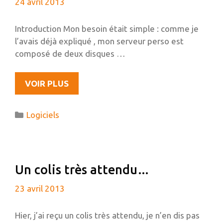
24 avril 2013
Introduction Mon besoin était simple : comme je
l’avais déjà expliqué , mon serveur perso est
composé de deux disques …
PHOTOLIGHT,
VOIR PLUS
UNE
GALERIE
Catégories
Logiciels
PHOTO
TRÈS
SIMPLE
EN
Un colis très attendu…
PHP
SANS
23 avril 2013
BASE
DE
Hier, j’ai reçu un colis très attendu, je n’en dis pas
DONNÉES