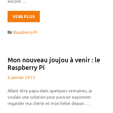
encore …
RASPBERRY
VOIR PLUS
PI
:
Catégories
Raspberry Pi
VOS
TÉMOIGNAGES
M’INTERESSENT
Mon nouveau joujou à venir : le
Raspberry Pi
6 janvier 2013
Allant être papa dans quelques semaines, je
voulais une solution pour pouvoir espionner
regarder ma chérie et mon bébé depuis …