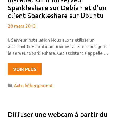
Installation d’un serveur
Sparkleshare sur Debian et d’un
client Sparkleshare sur Ubuntu
20 mars 2013
I. Serveur Installation Nous allons utiliser un
assistant très pratique pour installer et configurer
le serveur Sparkleshare. Cet assistant s’appelle …
INSTALLATION
VOIR PLUS
D’UN
SERVEUR
Catégories
Auto hébergement
SPARKLESHARE
SUR
DEBIAN
ET
Diffuser une webcam à partir du
D’UN