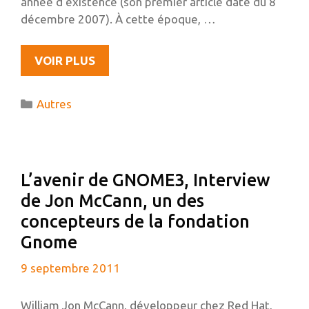
année d’existence (son premier article date du 8
décembre 2007). À cette époque, …
ÉVOLUTIONS…
VOIR PLUS
Catégories
Autres
L’avenir de GNOME3, Interview
de Jon McCann, un des
concepteurs de la fondation
Gnome
9 septembre 2011
William Jon McCann, développeur chez Red Hat,