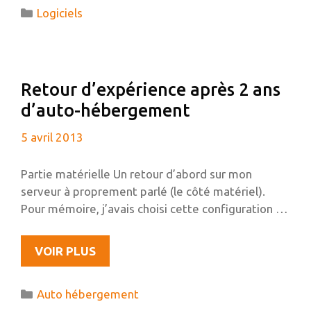
DISQUE
Catégories
Logiciels
DUR
EXTERNE
OU
UNE
Retour d’expérience après 2 ans
CLÉ
d’auto-hébergement
USB
AVEC
5 avril 2013
TRUECRYPT
Partie matérielle Un retour d’abord sur mon
serveur à proprement parlé (le côté matériel).
Pour mémoire, j’avais choisi cette configuration …
RETOUR
VOIR PLUS
D’EXPÉRIENCE
APRÈS
Catégories
Auto hébergement
2