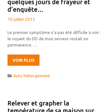
quelques jours de frayeur et
d’enquête…
10 juillet 2015
Le premier symptôme n’a pas été difficile à voir :
le voyant du DD de mon serveur restait en
permanence …
AUTO-
VOIR PLUS
HÉBERGEMENT
ET
Catégories
Auto hébergement
DÉNI
DE
SERVICE
(WORDPRESS
Relever et grapher la
–
température de sa maison sur
XMLRPC),