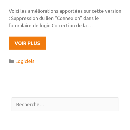
Voici les améliorations apportées sur cette version
: Suppression du lien “Connexion” dans le
formulaire de login Correction de la …
SORTIE
VOIR PLUS
DE
GACOMA
Catégories
Logiciels
V0.6
Rechercher :