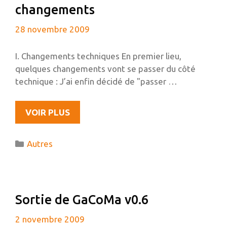
changements
28 novembre 2009
I. Changements techniques En premier lieu,
quelques changements vont se passer du côté
technique : J’ai enfin décidé de "passer …
BIENTÔT
VOIR PLUS
2
ANS
Catégories
Autres
ET
DES
CHANGEMENTS
Sortie de GaCoMa v0.6
2 novembre 2009