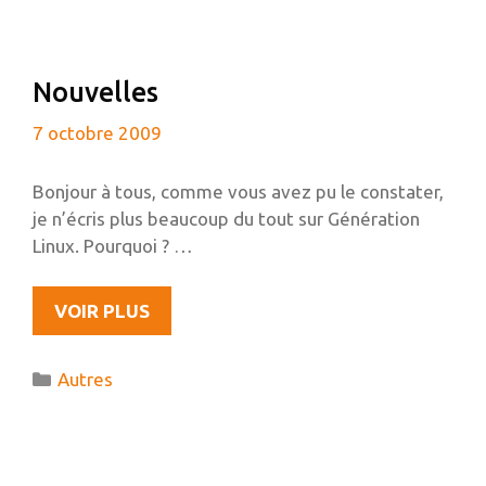
COLLECTION
DE
JEUX
Nouvelles
VIDÉOS
OPEN
7 octobre 2009
SOURCE
Bonjour à tous, comme vous avez pu le constater,
je n’écris plus beaucoup du tout sur Génération
Linux. Pourquoi ? …
NOUVELLES
VOIR PLUS
Catégories
Autres