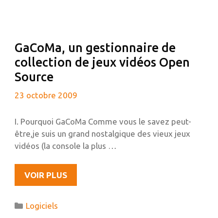
GaCoMa, un gestionnaire de
collection de jeux vidéos Open
Source
23 octobre 2009
I. Pourquoi GaCoMa Comme vous le savez peut-
être,je suis un grand nostalgique des vieux jeux
vidéos (la console la plus …
GACOMA,
VOIR PLUS
UN
GESTIONNAIRE
Catégories
Logiciels
DE