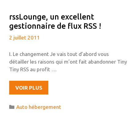
EN
ROUTE
rssLounge, un excellent
VERS
gestionnaire de flux RSS !
GNOME
3.2
2 juillet 2011
ET
PLUS
I. Le changement Je vais tout d’abord vous
détailler les raisons qui m’ont fait abandonner Tiny
Tiny RSS au profit …
RSSLOUNGE,
VOIR PLUS
UN
EXCELLENT
Catégories
Auto hébergement
GESTIONNAIRE
DE
FLUX
RSS