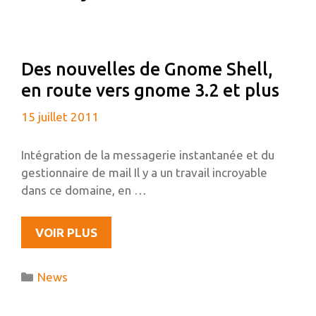
Des nouvelles de Gnome Shell,
en route vers gnome 3.2 et plus
15 juillet 2011
Intégration de la messagerie instantanée et du
gestionnaire de mail Il y a un travail incroyable
dans ce domaine, en …
DES
VOIR PLUS
NOUVELLES
DE
Catégories
News
GNOME
SHELL,