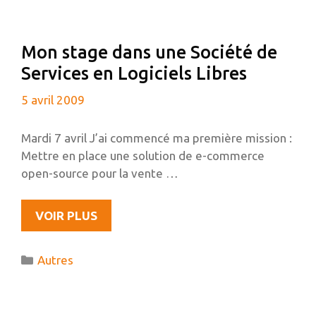
Mon stage dans une Société de
Services en Logiciels Libres
5 avril 2009
Mardi 7 avril J’ai commencé ma première mission :
Mettre en place une solution de e-commerce
open-source pour la vente …
MON
VOIR PLUS
STAGE
DANS
Catégories
Autres
UNE
SOCIÉTÉ
DE