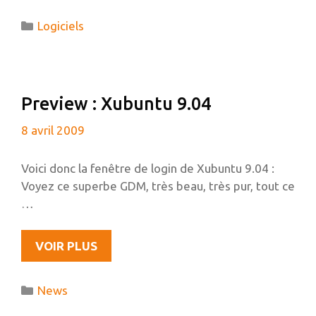
UNE
Catégories
Logiciels
ZONE
DE
NOTIFICATION
INDEPENDANTE.
Preview : Xubuntu 9.04
8 avril 2009
Voici donc la fenêtre de login de Xubuntu 9.04 :
Voyez ce superbe GDM, très beau, très pur, tout ce
…
PREVIEW
VOIR PLUS
:
XUBUNTU
Catégories
News
9.04