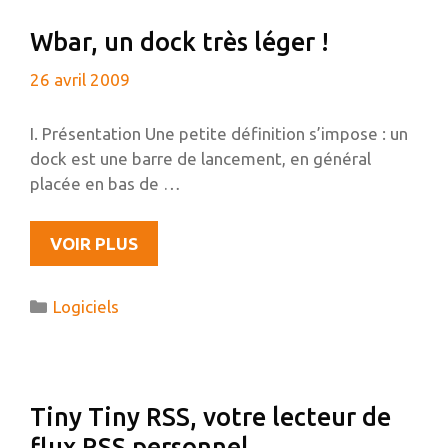
9.04
Wbar, un dock très léger !
(JAUNTY
JACKALOPE)
26 avril 2009
I. Présentation Une petite définition s’impose : un
dock est une barre de lancement, en général
placée en bas de …
WBAR,
VOIR PLUS
UN
DOCK
Catégories
Logiciels
TRÈS
LÉGER
!
Tiny Tiny RSS, votre lecteur de
flux RSS personnel