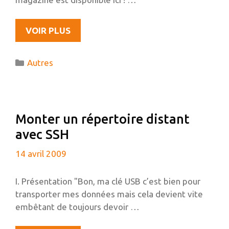
FULLCIRCLE
VOIR PLUS
MAGAZINE
23
Catégories
Autres
EN
FRANÇAIS
!
Monter un répertoire distant
avec SSH
14 avril 2009
I. Présentation "Bon, ma clé USB c’est bien pour
transporter mes données mais cela devient vite
embêtant de toujours devoir …