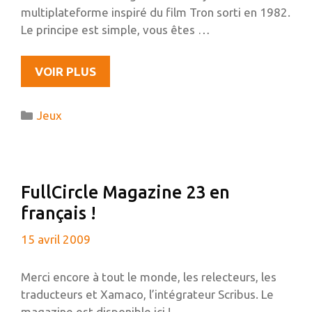
multiplateforme inspiré du film Tron sorti en 1982.
Le principe est simple, vous êtes …
LE
VOIR PLUS
JEU
DU
Catégories
Jeux
MOIS
:
ARMAGETRON
FullCircle Magazine 23 en
français !
15 avril 2009
Merci encore à tout le monde, les relecteurs, les
traducteurs et Xamaco, l’intégrateur Scribus. Le
magazine est disponible ici ! …