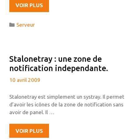
MONTER
VOIR PLUS
UN
RÉPERTOIRE
Catégories
Serveur
DISTANT
AVEC
SSH
Stalonetray : une zone de
notification independante.
10 avril 2009
Stalonetray est simplement un systray. Il permet
d’avoir les icônes de la zone de notification sans
avoir de panel. Il …
STALONETRAY
VOIR PLUS
: