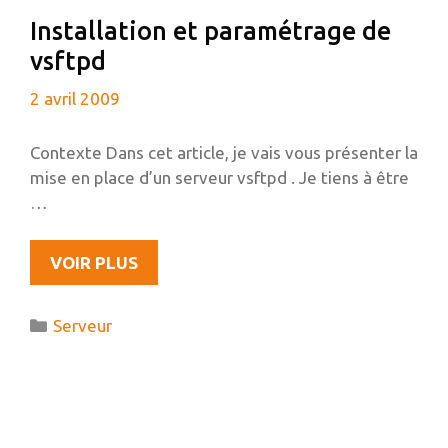
SERVICES
Installation et paramétrage de
EN
vsftpd
LOGICIELS
LIBRES
2 avril 2009
Contexte Dans cet article, je vais vous présenter la
mise en place d’un serveur vsftpd . Je tiens à être
…
INSTALLATION
VOIR PLUS
ET
PARAMÉTRAGE
Catégories
Serveur
DE
VSFTPD