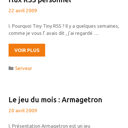
22 avril 2009
I. Pourquoi Tiny Tiny RSS ? Il y a quelques semaines,
comme je vous l’ avais dit , j’ai regardé …
TINY
VOIR PLUS
TINY
RSS,
Catégories
Serveur
VOTRE
LECTEUR
DE
FLUX
Le jeu du mois : Armagetron
RSS
PERSONNEL
20 avril 2009
I. Présentation Armagetron est un jeu