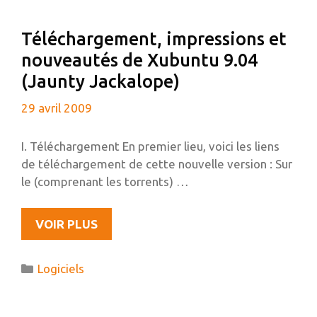
Téléchargement, impressions et
nouveautés de Xubuntu 9.04
(Jaunty Jackalope)
29 avril 2009
I. Téléchargement En premier lieu, voici les liens
de téléchargement de cette nouvelle version : Sur
le (comprenant les torrents) …
TÉLÉCHARGEMENT,
VOIR PLUS
IMPRESSIONS
ET
Catégories
Logiciels
NOUVEAUTÉS
DE
XUBUNTU