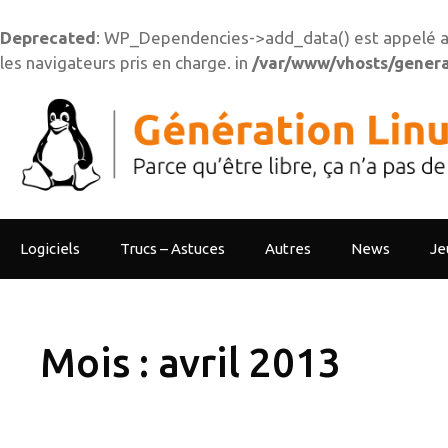
Deprecated
: WP_Dependencies->add_data() est appelé a
les navigateurs pris en charge. in
/var/www/vhosts/generat
Aller
au
contenu
Logiciels
Trucs – Astuces
Autres
News
Je
Mois :
avril 2013