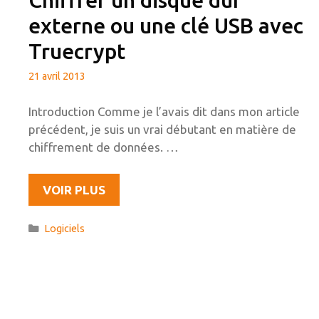
SANS
externe ou une clé USB avec
BASE
Truecrypt
DE
DONNÉES
21 avril 2013
Introduction Comme je l’avais dit dans mon article
précédent, je suis un vrai débutant en matière de
chiffrement de données. …
CHIFFRER
VOIR PLUS
UN
DISQUE
Catégories
Logiciels
DUR
EXTERNE
OU
UNE
CLÉ