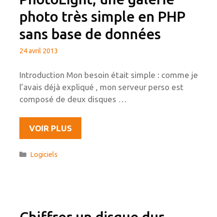
ET
photo très simple en PHP
RSYNC
sans base de données
24 avril 2013
Introduction Mon besoin était simple : comme je
l’avais déjà expliqué , mon serveur perso est
composé de deux disques …
PHOTOLIGHT,
VOIR PLUS
UNE
GALERIE
Catégories
Logiciels
PHOTO
TRÈS
SIMPLE
EN
PHP
Chiffrer un disque dur