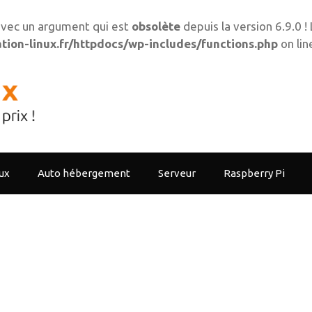
vec un argument qui est
obsolète
depuis la version 6.9.0 
ion-linux.fr/httpdocs/wp-includes/functions.php
on li
ux
Auto hébergement
Serveur
Raspberry Pi