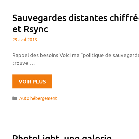
Sauvegardes distantes chiffré
et Rsync
29 avril 2013
Rappel des besoins Voici ma "politique de sauvegarde"
trouve …
SAUVEGARDES
VOIR PLUS
DISTANTES
CHIFFRÉES
Catégories
Auto hébergement
AVEC
UN
RASPBERRY
PI,
TRUECRYPT
PhotoLight, une galerie