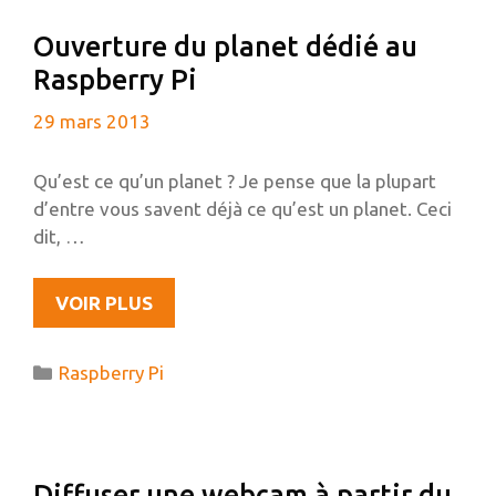
Ouverture du planet dédié au
Raspberry Pi
29 mars 2013
Qu’est ce qu’un planet ? Je pense que la plupart
d’entre vous savent déjà ce qu’est un planet. Ceci
dit, …
OUVERTURE
VOIR PLUS
DU
PLANET
Catégories
Raspberry Pi
DÉDIÉ
AU
RASPBERRY
PI
Diffuser une webcam à partir du