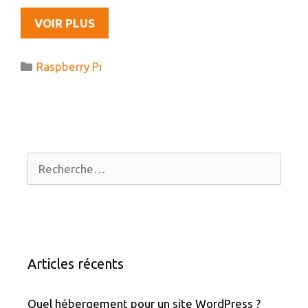
MON
VOIR PLUS
NOUVEAU
JOUJOU
Catégories
Raspberry Pi
À
VENIR
:
LE
RASPBERRY
PI
Rechercher :
Articles récents
Quel hébergement pour un site WordPress ?