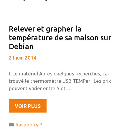
Relever et grapher la
température de sa maison sur
Debian
21 juin 2014
I. Le matériel Après quelques recherches, j’ai
trouvé le thermomètre USB TEMPer . Les prix
peuvent varier entre 5 et …
RELEVER
VOIR PLUS
ET
GRAPHER
Catégories
Raspberry Pi
LA