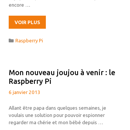
encore …
RASPBERRY
VOIR PLUS
PI
:
Catégories
Raspberry Pi
VOS
TÉMOIGNAGES
M’INTERESSENT
Mon nouveau joujou à venir : le
Raspberry Pi
6 janvier 2013
Allant être papa dans quelques semaines, je
voulais une solution pour pouvoir espionner
regarder ma chérie et mon bébé depuis …