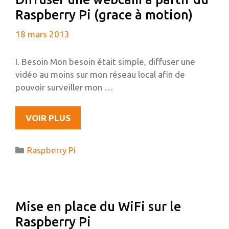
Raspberry Pi (grace à motion)
18 mars 2013
I. Besoin Mon besoin était simple, diffuser une
vidéo au moins sur mon réseau local afin de
pouvoir surveiller mon …
DIFFUSER
VOIR PLUS
UNE
WEBCAM
Catégories
Raspberry Pi
À
PARTIR
DU
RASPBERRY
Mise en place du WiFi sur le
PI
Raspberry Pi
(GRACE