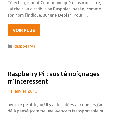
Téléchargement Comme indiqué dans mon titre,
j’ai choisi la distribution Raspbian, basée, comme
son nom l’indique, sur une Debian. Pour …
INSTALLATION
VOIR PLUS
DE
RAPSBIAN
Catégories
Raspberry Pi
SUR
UNE
CARTE
SD
Raspberry Pi : vos témoignages
À
m’interessent
PARTIR
D’UBUNTU
11 janvier 2013
avec ce petit bijou ! Il y a des idées auxquelles j’ai
déjà pensé (comme une webcam transportable ou