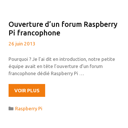
TEMPÉRATURE
DE
SA
Ouverture d’un forum Raspberry
MAISON
Pi francophone
SUR
DEBIAN
26 juin 2013
Pourquoi ? Je l’ai dit en introduction, notre petite
équipe avait en tête l’ouverture d’un forum
francophone dédié Raspberry Pi …
OUVERTURE
VOIR PLUS
D’UN
FORUM
Catégories
Raspberry Pi
RASPBERRY
PI
FRANCOPHONE