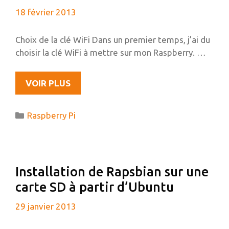
À
18 février 2013
MOTION)
Choix de la clé WiFi Dans un premier temps, j’ai du
choisir la clé WiFi à mettre sur mon Raspberry. …
MISE
VOIR PLUS
EN
PLACE
Catégories
Raspberry Pi
DU
WIFI
SUR
LE
Installation de Rapsbian sur une
RASPBERRY
carte SD à partir d’Ubuntu
PI
29 janvier 2013