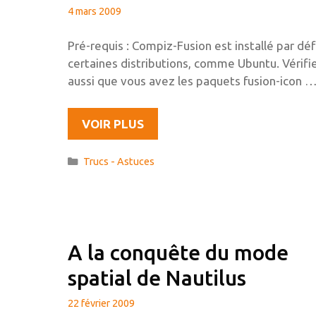
4 mars 2009
Pré-requis : Compiz-Fusion est installé par déf
certaines distributions, comme Ubuntu. Vérifi
aussi que vous avez les paquets fusion-icon 
COMPIZ-
VOIR PLUS
FUSION
SANS
Catégories
Trucs - Astuces
ENVIRONNEMENT
DE
BUREAU
(STANDALONE)
A la conquête du mode
spatial de Nautilus
22 février 2009