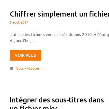
Chiffrer simplement un fichie
6 août 2017
J’utilise les fichiers vim chiffrés depuis 2010. À l’ép
Aujourd’hui, …
CHIFFRER
VOIR PLUS
SIMPLEMENT
UN
Catégories
Trucs - Astuces
FICHIER
TEXTE
AVEC
VIM
Intégrer des sous-titres dans
un fichier mkv