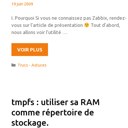
19 juin 2009
I. Pourquoi Si vous ne connaissez pas Zabbix, rendez-
vous sur l’article de présentation
Tout d’abord,
nous allons voir l’utilité …
EXÉCUTER
VOIR PLUS
UNE
COMMANDE
Catégories
Trucs - Astuces
À
DISTANCE
EN
CAS
D’ALERTE
tmpfs : utiliser sa RAM
ZABBIX
comme répertoire de
stockage.