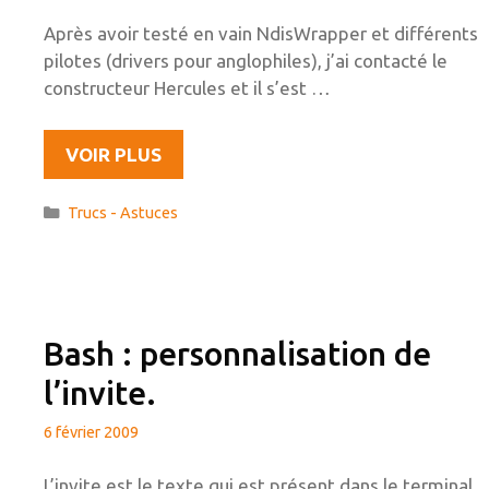
Après avoir testé en vain NdisWrapper et différents
pilotes (drivers pour anglophiles), j’ai contacté le
constructeur Hercules et il s’est …
CLÉ
VOIR PLUS
USB
WIFI
Catégories
Trucs - Astuces
« HERCULES
HWNU-
300 »
SOUS
UBUNTU
Bash : personnalisation de
l’invite.
6 février 2009
L’invite est le texte qui est présent dans le terminal