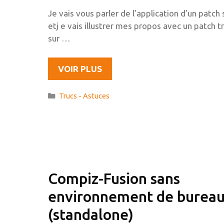
Je vais vous parler de l’application d’un patch
etj e vais illustrer mes propos avec un patch 
sur …
PATCHER
VOIR PLUS
UN
PROGRAMME
Catégories
Trucs - Astuces
:
EXEMPLE
AVEC
DMENU.
Compiz-Fusion sans
environnement de burea
(standalone)