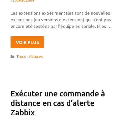
12 juillet 2009
Les extensions expérimentales sont de nouvelles
extensions (ou versions d’extension) qui n’ont pas
encore été testées par l’équipe éditoriale. Elles …
FIREFOX
VOIR PLUS
3.5
:
Catégories
Trucs - Astuces
INSTALLER
DES
EXTENSIONS
EXPÉRIMENTALES
Exécuter une commande à
distance en cas d’alerte
Zabbix