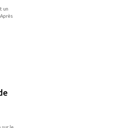
t un
 Après
de
 sur le