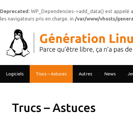
Deprecated
: WP_Dependencies->add_data() est appelé a
les navigateurs pris en charge. in
/var/www/vhosts/generat
Aller
au
contenu
Logiciels
Trucs – Astuces
Autres
News
Je
Trucs – Astuces