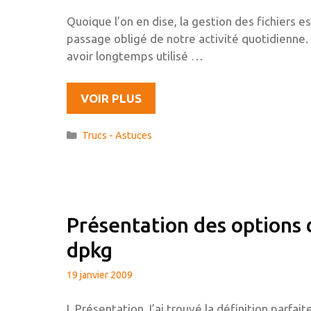
Quoique l’on en dise, la gestion des fichiers es
passage obligé de notre activité quotidienne.
avoir longtemps utilisé …
A
VOIR PLUS
LA
CONQUÊTE
Catégories
Trucs - Astuces
DU
MODE
SPATIAL
DE
NAUTILUS
Présentation des options 
dpkg
19 janvier 2009
I. Présentation J’ai trouvé la définition parfaite