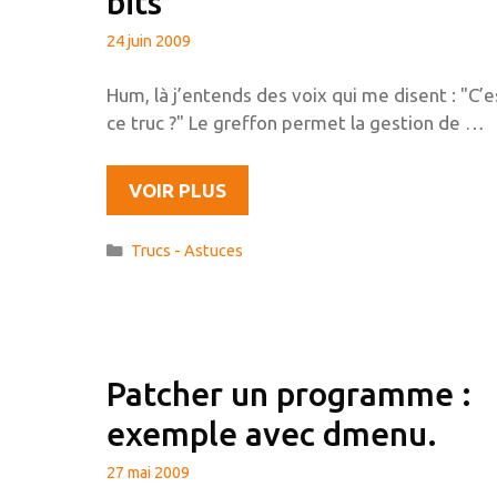
bits
24 juin 2009
Hum, là j’entends des voix qui me disent : "C’e
ce truc ?" Le greffon permet la gestion de …
INSTALLER
VOIR PLUS
LE
GREFFON
Catégories
Trucs - Astuces
SEPARATE+
POUR
GIMP
EN
64
Patcher un programme :
BITS
exemple avec dmenu.
27 mai 2009