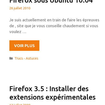
26 juillet 2010
Je suis actuellement en train de faire les épreuves
de , site que je vous conseille chaudement si vous
voulez …
EXÉCUTER
VOIR PLUS
DES
APPLETS
Catégories
Trucs - Astuces
AVEC
FIREFOX
SOUS
UBUNTU
10.04
Firefox 3.5 : Installer des
extensions expérimentales