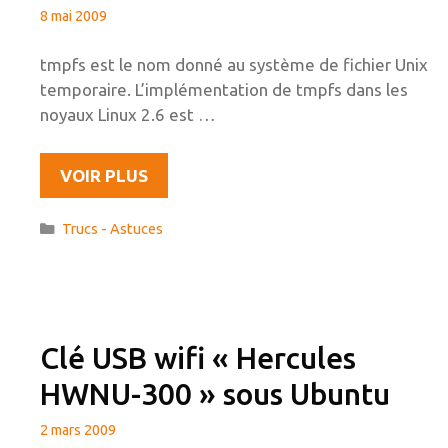
8 mai 2009
tmpfs est le nom donné au système de fichier Unix
temporaire. L’implémentation de tmpfs dans les
noyaux Linux 2.6 est …
TMPFS
VOIR PLUS
:
UTILISER
Catégories
Trucs - Astuces
SA
RAM
COMME
RÉPERTOIRE
DE
Clé USB wifi « Hercules
STOCKAGE.
HWNU-300 » sous Ubuntu
2 mars 2009