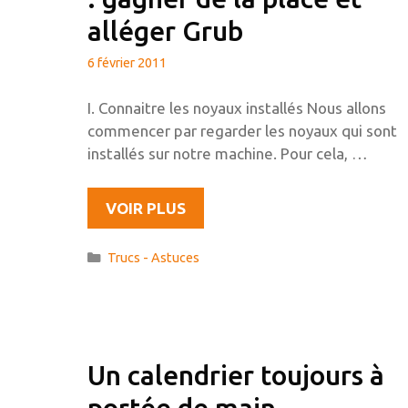
alléger Grub
6 février 2011
I. Connaitre les noyaux installés Nous allons
commencer par regarder les noyaux qui sont
installés sur notre machine. Pour cela, …
SUPPRIMER
VOIR PLUS
LES
ANCIENS
Catégories
Trucs - Astuces
NOYAUX
:
GAGNER
DE
LA
Un calendrier toujours à
PLACE
portée de main