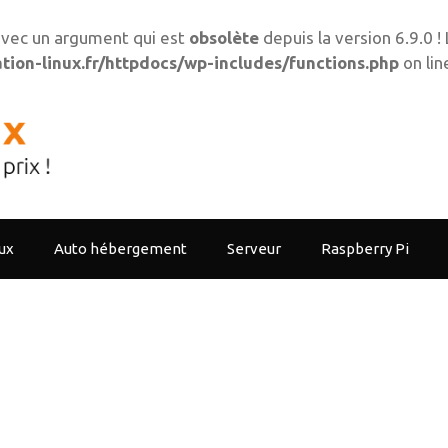
vec un argument qui est
obsolète
depuis la version 6.9.0 
ion-linux.fr/httpdocs/wp-includes/functions.php
on li
ux
Auto hébergement
Serveur
Raspberry Pi