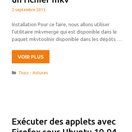
2 septembre 2013
Installation Pour ce faire, nous allons utiliser
l’utilitaire mkvmerge qui est disponible dans le
paquet mkvtoolnix disponible dans les dépôts …
INTÉGRER
VOIR PLUS
DES
SOUS-
Catégories
Trucs - Astuces
TITRES
DANS
UN
FICHIER
MKV
Exécuter des applets avec
Firefox sous Ubuntu 10.04