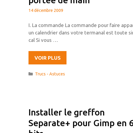
ET
ALLÉGER
14 décembre 2009
GRUB
I. La commande La commande pour faire appar
un calendrier dans votre termanal est toute si
cal Si vous …
UN
VOIR PLUS
CALENDRIER
TOUJOURS
Catégories
Trucs - Astuces
À
PORTÉE
DE
MAIN
Installer le greffon
Separate+ pour Gimp en 