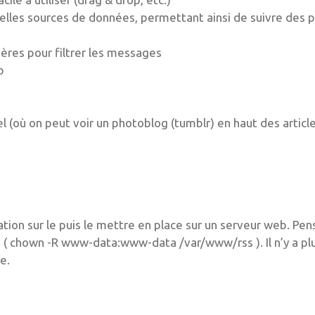
elles sources de données, permettant ainsi de suivre des 
ières pour filtrer les messages
b
 (où on peut voir un photoblog (tumblr) en haut des article
cation sur le puis le mettre en place sur un serveur web. Pen
e ( chown -R www-data:www-data /var/www/rss ). Il n’y a pl
e.