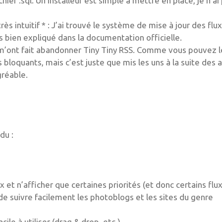
chier .sql. Un installeur est simple à mettre en place, je n’ai
ès intuitif * : J’ai trouvé le système de mise à jour des flu
ès bien expliqué dans la documentation officielle.
i m’ont fait abandonner Tiny Tiny RSS. Comme vous pouvez l
bloquants, mais c’est juste que mis les uns à la suite des a
gréable.
du :
 et n’afficher que certaines priorités (et donc certains flux
e suivre facilement les photoblogs et les sites du genre
acile à utiliser (drag & drop, etc.)