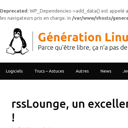
Deprecated
: WP_Dependencies->add_data() est appelé a
les navigateurs pris en charge. in
/var/www/vhosts/generat
Aller
au
contenu
Logiciels
Trucs – Astuces
Autres
News
Je
rssLounge, un excelle
!