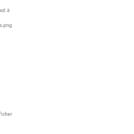
aut à
ficher