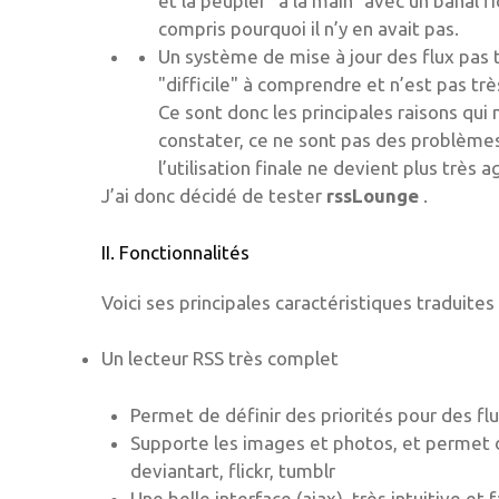
et la peupler "à la main" avec un banal fi
compris pourquoi il n’y en avait pas.
Un système de mise à jour des flux pas tr
"difficile" à comprendre et n’est pas tr
Ce sont donc les principales raisons qu
constater, ce ne sont pas des problèmes 
l’utilisation finale ne devient plus très a
J’ai donc décidé de tester
rssLounge
.
II. Fonctionnalités
Voici ses principales caractéristiques traduites 
Un lecteur RSS très complet
Permet de définir des priorités pour des flux
Supporte les images et photos, et permet d
deviantart, flickr, tumblr
Une belle interface (ajax), très intuitive et f