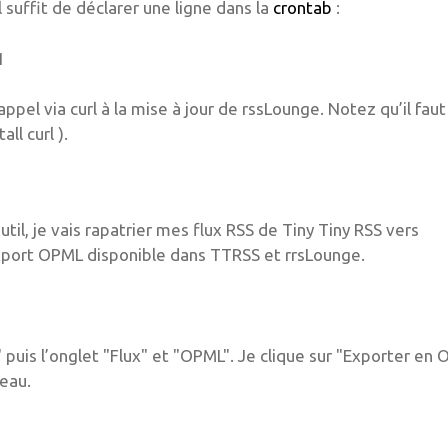
 suffit de déclarer une ligne dans la
crontab
:
1
ppel via curl à la mise à jour de rssLounge. Notez qu’il fau
ll curl ).
util, je vais rapatrier mes flux RSS de Tiny Tiny RSS vers
t/export OPML disponible dans TTRSS et rrsLounge.
" puis l’onglet "Flux" et "OPML". Je clique sur "Exporter en
reau.