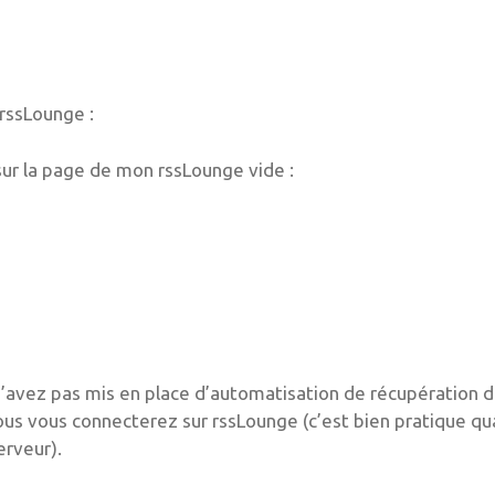
r rssLounge :
 sur la page de mon rssLounge vide :
s n’avez pas mis en place d’automatisation de récupération 
vous vous connecterez sur rssLounge (c’est bien pratique q
erveur).