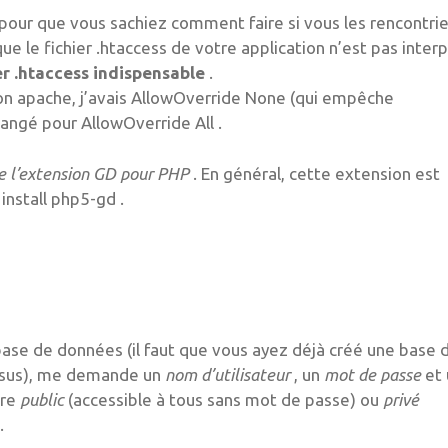
rer pour que vous sachiez comment faire si vous les rencontrie
que le fichier .htaccess de votre application n’est pas inter
er .htaccess indispensable
.
on apache, j’avais AllowOverride None (qui empêche
 changé pour AllowOverride All .
 l’extension GD pour PHP
. En général, cette extension est
install php5-gd .
 base de données (il faut que vous ayez déjà créé une base 
essus), me demande un
nom d’utilisateur
, un
mot de passe
et
tre
public
(accessible à tous sans mot de passe) ou
privé
.