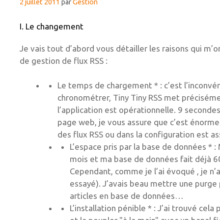
2 juillet 2011
par
Gestion
I. Le changement
Je vais tout d’abord vous détailler les raisons qui m’
de gestion de flux RSS :
Le temps de chargement * : c’est l’inconvén
chronométrer, Tiny Tiny RSS met précisémen
l’application est opérationnelle. 9 second
page web, je vous assure que c’est énorme ! 
des flux RSS ou dans la configuration est 
L’espace pris par la base de données * : 
mois et ma base de données fait déjà 60 M
Cependant, comme je l’ai évoqué , je n’ai
essayé). J’avais beau mettre une purge p
articles en base de données…
L’installation pénible * : J’ai trouvé cel