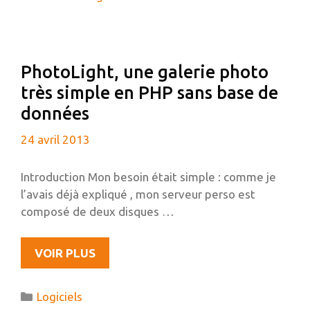
AVEC
UN
RASPBERRY
PI,
PhotoLight, une galerie photo
TRUECRYPT
très simple en PHP sans base de
ET
RSYNC
données
24 avril 2013
Introduction Mon besoin était simple : comme je
l’avais déjà expliqué , mon serveur perso est
composé de deux disques …
PHOTOLIGHT,
VOIR PLUS
UNE
GALERIE
Catégories
Logiciels
PHOTO