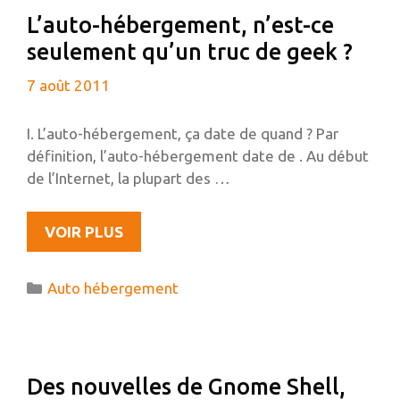
MCCANN,
L’auto-hébergement, n’est-ce
UN
seulement qu’un truc de geek ?
DES
CONCEPTEURS
7 août 2011
DE
LA
I. L’auto-hébergement, ça date de quand ? Par
FONDATION
définition, l’auto-hébergement date de . Au début
GNOME
de l’Internet, la plupart des …
L’AUTO-
VOIR PLUS
HÉBERGEMENT,
N’EST-
Catégories
Auto hébergement
CE
SEULEMENT
QU’UN
TRUC
Des nouvelles de Gnome Shell,
DE