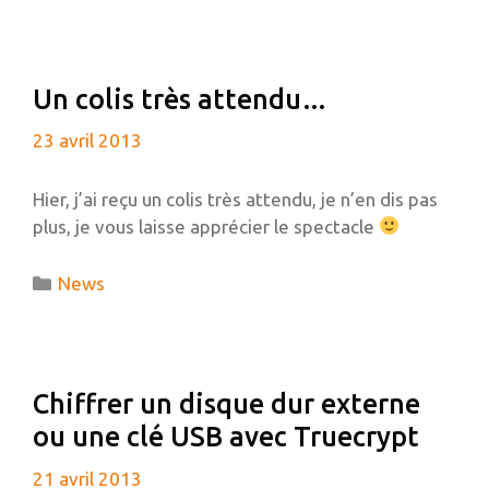
TRÈS
SIMPLE
EN
Un colis très attendu…
PHP
SANS
23 avril 2013
BASE
DE
Hier, j’ai reçu un colis très attendu, je n’en dis pas
DONNÉES
plus, je vous laisse apprécier le spectacle
Catégories
News
Chiffrer un disque dur externe
ou une clé USB avec Truecrypt
21 avril 2013