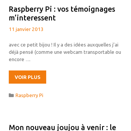
SD
Raspberry Pi : vos témoignages
À
m’interessent
PARTIR
D’UBUNTU
11 janvier 2013
avec ce petit bijou ! Il y a des idées auxquelles j’ai
déjà pensé (comme une webcam transportable ou
encore …
RASPBERRY
VOIR PLUS
PI
:
Catégories
Raspberry Pi
VOS
TÉMOIGNAGES
M’INTERESSENT
Mon nouveau joujou à venir : le