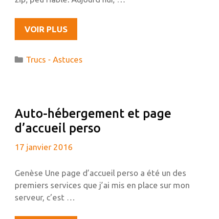
CHIFFRER
VOIR PLUS
SIMPLEMENT
UN
Catégories
Trucs - Astuces
FICHIER
TEXTE
AVEC
VIM
Auto-hébergement et page
d’accueil perso
17 janvier 2016
Genèse Une page d’accueil perso a été un des
premiers services que j’ai mis en place sur mon
serveur, c’est …