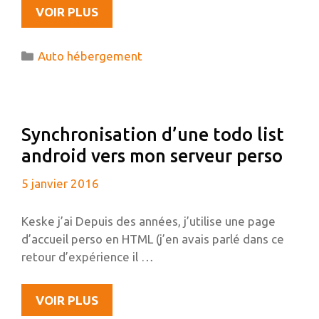
AUTO-
VOIR PLUS
HÉBERGEMENT
ET
Catégories
Auto hébergement
PAGE
D’ACCUEIL
PERSO
Synchronisation d’une todo list
android vers mon serveur perso
5 janvier 2016
Keske j’ai Depuis des années, j’utilise une page
d’accueil perso en HTML (j’en avais parlé dans ce
retour d’expérience il …
SYNCHRONISATION
VOIR PLUS
D’UNE