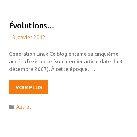
« DONE
LOADING »
SOUS
Évolutions…
UBUNTU
13 janvier 2012
Génération Linux Ce blog entame sa cinquième
année d’existence (son premier article date du 8
décembre 2007). À cette époque, …
ÉVOLUTIONS…
VOIR PLUS
Catégories
Autres