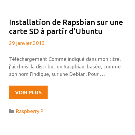
WIFI
SUR
LE
Installation de Rapsbian sur une
RASPBERRY
carte SD à partir d’Ubuntu
PI
29 janvier 2013
Téléchargement Comme indiqué dans mon titre,
j’ai choisi la distribution Raspbian, basée, comme
son nom l’indique, sur une Debian. Pour …
INSTALLATION
VOIR PLUS
DE
RAPSBIAN
Catégories
Raspberry Pi
SUR
UNE
CARTE