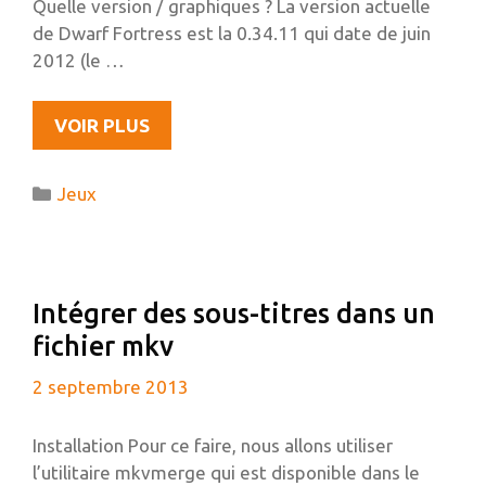
Quelle version / graphiques ? La version actuelle
de Dwarf Fortress est la 0.34.11 qui date de juin
2012 (le …
INSTALLER
VOIR PLUS
DWARF
FORTRESS
Catégories
Jeux
SUR
UNE
UBUNTU
64BITS
Intégrer des sous-titres dans un
fichier mkv
2 septembre 2013
Installation Pour ce faire, nous allons utiliser
l’utilitaire mkvmerge qui est disponible dans le