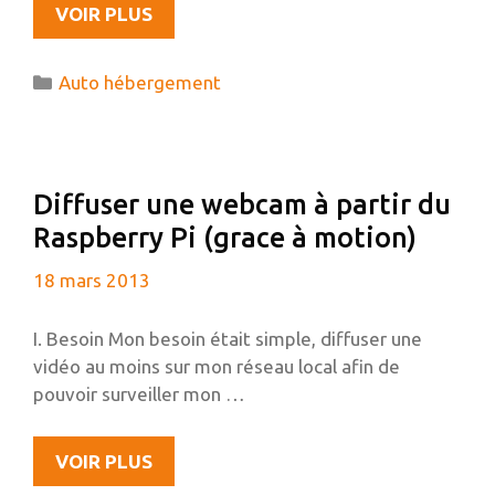
INSTALLATION
VOIR PLUS
D’UN
SERVEUR
Catégories
Auto hébergement
SPARKLESHARE
SUR
DEBIAN
ET
Diffuser une webcam à partir du
D’UN
Raspberry Pi (grace à motion)
CLIENT
SPARKLESHARE
18 mars 2013
SUR
UBUNTU
I. Besoin Mon besoin était simple, diffuser une
vidéo au moins sur mon réseau local afin de
pouvoir surveiller mon …
DIFFUSER
VOIR PLUS
UNE