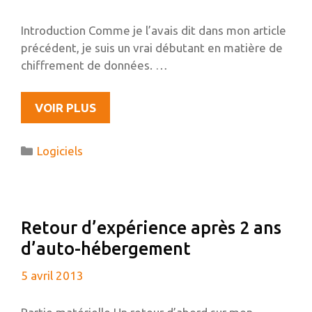
Introduction Comme je l’avais dit dans mon article
précédent, je suis un vrai débutant en matière de
chiffrement de données. …
CHIFFRER
VOIR PLUS
UN
DISQUE
Catégories
Logiciels
DUR
EXTERNE
OU
UNE
Retour d’expérience après 2 ans
CLÉ
d’auto-hébergement
USB
AVEC
5 avril 2013
TRUECRYPT