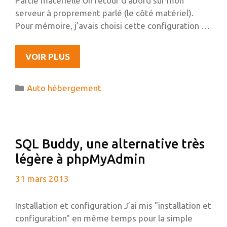
Partie matérielle Un retour d’abord sur mon
serveur à proprement parlé (le côté matériel).
Pour mémoire, j’avais choisi cette configuration …
RETOUR
VOIR PLUS
D’EXPÉRIENCE
APRÈS
Catégories
Auto hébergement
2
ANS
D’AUTO-
HÉBERGEMENT
SQL Buddy, une alternative très
légère à phpMyAdmin
31 mars 2013
Installation et configuration J’ai mis "installation et
configuration" en même temps pour la simple