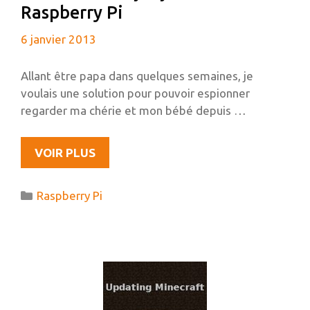
Raspberry Pi
6 janvier 2013
Allant être papa dans quelques semaines, je
voulais une solution pour pouvoir espionner
regarder ma chérie et mon bébé depuis …
MON
VOIR PLUS
NOUVEAU
JOUJOU
Catégories
Raspberry Pi
À
VENIR
:
LE
RASPBERRY
PI