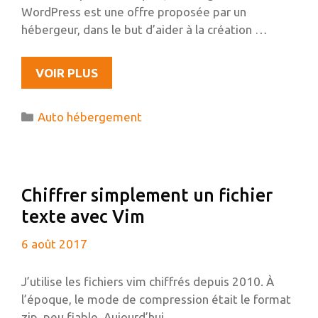
WordPress est une offre proposée par un
hébergeur, dans le but d’aider à la création …
QUEL
VOIR PLUS
HÉBERGEMENT
POUR
Catégories
Auto hébergement
UN
SITE
WORDPRESS
?
Chiffrer simplement un fichier
texte avec Vim
6 août 2017
J’utilise les fichiers vim chiffrés depuis 2010. À
l’époque, le mode de compression était le format
zip, peu fiable. Aujourd’hui, …