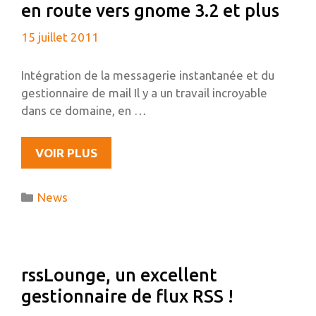
en route vers gnome 3.2 et plus
GEEK
?
15 juillet 2011
Intégration de la messagerie instantanée et du
gestionnaire de mail Il y a un travail incroyable
dans ce domaine, en …
DES
VOIR PLUS
NOUVELLES
DE
Catégories
News
GNOME
SHELL,
EN
ROUTE
rssLounge, un excellent
VERS
gestionnaire de flux RSS !
GNOME
3.2