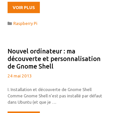
OUVERTURE
VOIR PLUS
D’UN
FORUM
Catégories
Raspberry Pi
RASPBERRY
PI
FRANCOPHONE
Nouvel ordinateur : ma
découverte et personnalisation
de Gnome Shell
24 mai 2013
I. Installation et découverte de Gnome Shell
Comme Gnome Shell n’est pas installé par défaut
dans Ubuntu (et que je …