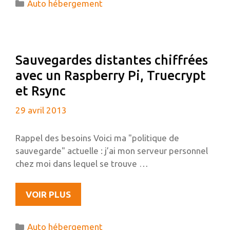
Catégories
Auto hébergement
AVEC
COZY
Sauvegardes distantes chiffrées
avec un Raspberry Pi, Truecrypt
et Rsync
29 avril 2013
Rappel des besoins Voici ma "politique de
sauvegarde" actuelle : j’ai mon serveur personnel
chez moi dans lequel se trouve …
SAUVEGARDES
VOIR PLUS
DISTANTES
CHIFFRÉES
Catégories
Auto hébergement