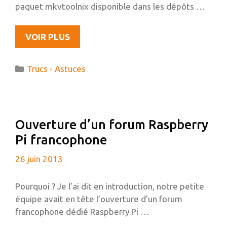
paquet mkvtoolnix disponible dans les dépôts …
INTÉGRER
VOIR PLUS
DES
SOUS-
Catégories
Trucs - Astuces
TITRES
DANS
UN
FICHIER
Ouverture d’un forum Raspberry
MKV
Pi francophone
26 juin 2013
Pourquoi ? Je l’ai dit en introduction, notre petite
équipe avait en tête l’ouverture d’un forum
francophone dédié Raspberry Pi …