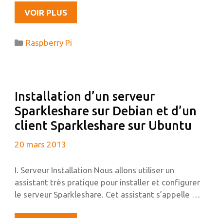
OUVERTURE
VOIR PLUS
DU
PLANET
Catégories
Raspberry Pi
DÉDIÉ
AU
RASPBERRY
PI
Installation d’un serveur
Sparkleshare sur Debian et d’un
client Sparkleshare sur Ubuntu
20 mars 2013
I. Serveur Installation Nous allons utiliser un
assistant très pratique pour installer et configurer
le serveur Sparkleshare. Cet assistant s’appelle …