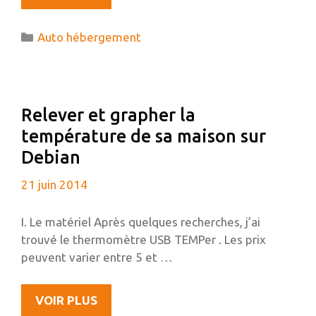
HÉBERGEMENT
ET
Catégories
Auto hébergement
DÉNI
DE
SERVICE
(WORDPRESS
Relever et grapher la
–
température de sa maison sur
XMLRPC),
QUELQUES
Debian
JOURS
21 juin 2014
DE
FRAYEUR
ET
I. Le matériel Après quelques recherches, j’ai
D’ENQUÊTE…
trouvé le thermomètre USB TEMPer . Les prix
peuvent varier entre 5 et …
RELEVER
VOIR PLUS