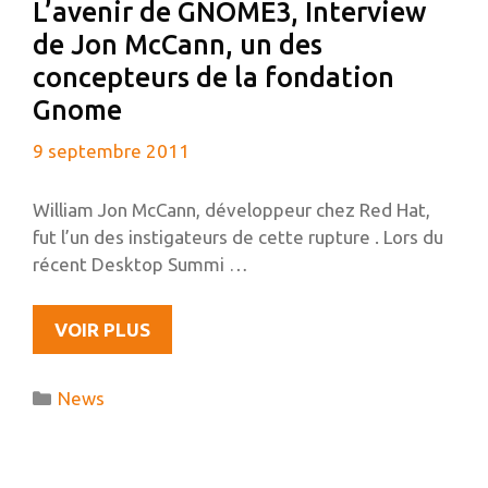
L’avenir de GNOME3, Interview
de Jon McCann, un des
concepteurs de la fondation
Gnome
9 septembre 2011
William Jon McCann, développeur chez Red Hat,
fut l’un des instigateurs de cette rupture . Lors du
récent Desktop Summi …
L’AVENIR
VOIR PLUS
DE
GNOME3,
Catégories
News
INTERVIEW
DE
JON