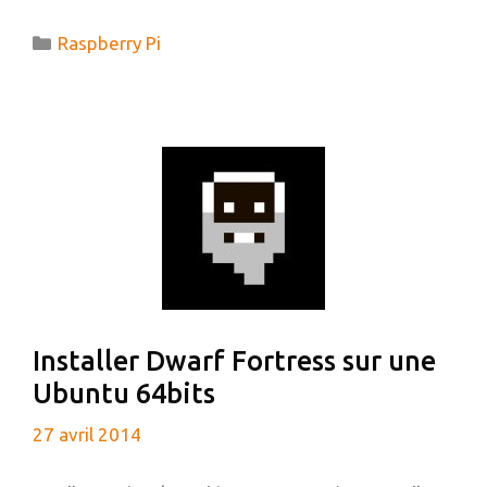
ET
GRAPHER
Catégories
Raspberry Pi
LA
TEMPÉRATURE
DE
SA
MAISON
SUR
DEBIAN
Installer Dwarf Fortress sur une
Ubuntu 64bits
27 avril 2014