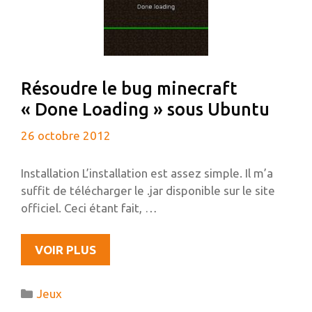
Résoudre le bug minecraft
« Done Loading » sous Ubuntu
26 octobre 2012
Installation L’installation est assez simple. Il m’a
suffit de télécharger le .jar disponible sur le site
officiel. Ceci étant fait, …
RÉSOUDRE
VOIR PLUS
LE
BUG
Catégories
Jeux
MINECRAFT