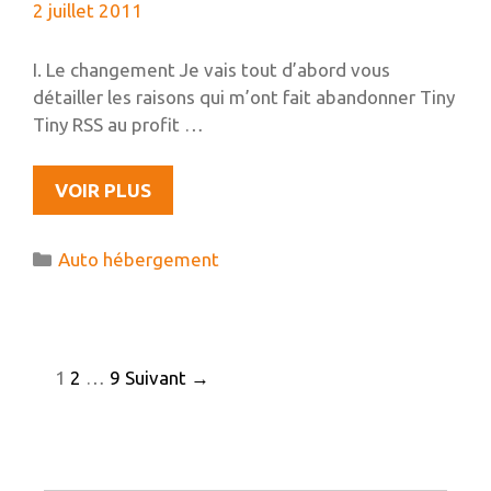
2 juillet 2011
ET
PLUS
I. Le changement Je vais tout d’abord vous
détailler les raisons qui m’ont fait abandonner Tiny
Tiny RSS au profit …
RSSLOUNGE,
VOIR PLUS
UN
EXCELLENT
Catégories
Auto hébergement
GESTIONNAIRE
DE
FLUX
RSS
Navigation
1
2
…
9
Suivant →
!
des
articles