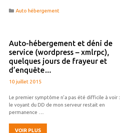
TODO
Catégories
Auto hébergement
LIST
ANDROID
VERS
MON
Auto-hébergement et déni de
SERVEUR
service (wordpress – xmlrpc),
PERSO
quelques jours de frayeur et
d’enquête…
10 juillet 2015
Le premier symptôme n’a pas été difficile à voir :
le voyant du DD de mon serveur restait en
permanence …
AUTO-
VOIR PLUS