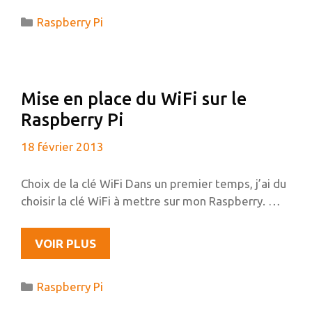
WEBCAM
Catégories
Raspberry Pi
À
PARTIR
DU
RASPBERRY
Mise en place du WiFi sur le
PI
Raspberry Pi
(GRACE
À
18 février 2013
MOTION)
Choix de la clé WiFi Dans un premier temps, j’ai du
choisir la clé WiFi à mettre sur mon Raspberry. …
MISE
VOIR PLUS
EN
PLACE
Catégories
Raspberry Pi
DU