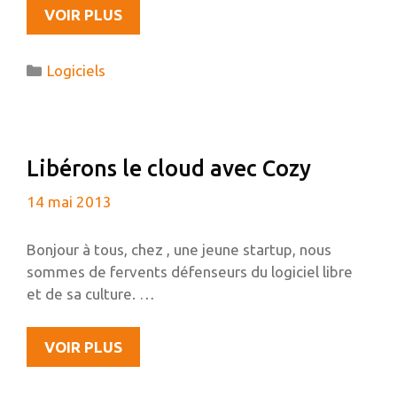
NOUVEL
VOIR PLUS
ORDINATEUR
:
Catégories
Logiciels
MA
DÉCOUVERTE
ET
PERSONNALISATION
Libérons le cloud avec Cozy
DE
GNOME
14 mai 2013
SHELL
Bonjour à tous, chez , une jeune startup, nous
sommes de fervents défenseurs du logiciel libre
et de sa culture. …
LIBÉRONS
VOIR PLUS
LE
CLOUD