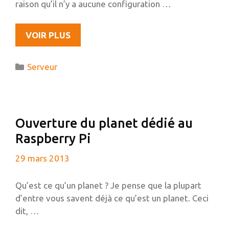
raison qu’il n’y a aucune configuration …
SQL
VOIR PLUS
BUDDY,
UNE
Catégories
Serveur
ALTERNATIVE
TRÈS
LÉGÈRE
À
Ouverture du planet dédié au
PHPMYADMIN
Raspberry Pi
29 mars 2013
Qu’est ce qu’un planet ? Je pense que la plupart
d’entre vous savent déjà ce qu’est un planet. Ceci
dit, …