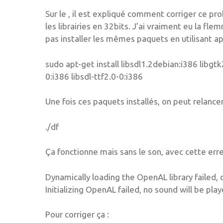
Sur le , il est expliqué comment corriger ce pro
les librairies en 32bits. J’ai vraiment eu la fle
pas installer les mêmes paquets en utilisant a
sudo apt-get install libsdl1.2debian:i386 libgt
0:i386 libsdl-ttf2.0-0:i386
Une fois ces paquets installés, on peut relancer 
./df
Ça fonctionne mais sans le son, avec cette erre
Dynamically loading the OpenAL library failed, 
Initializing OpenAL failed, no sound will be pla
Pour corriger ça :