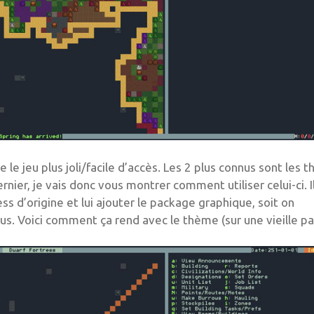
le jeu plus joli/facile d’accès. Les 2 plus connus sont les 
nier, je vais donc vous montrer comment utiliser celui-ci. Il
ss d’origine et lui ajouter le package graphique, soit on
 Voici comment ça rend avec le thème (sur une vieille par