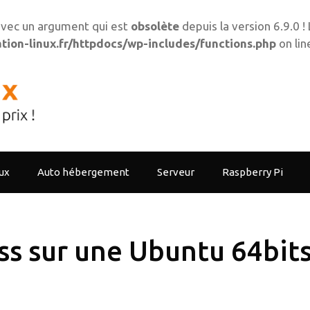
vec un argument qui est
obsolète
depuis la version 6.9.0 
ion-linux.fr/httpdocs/wp-includes/functions.php
on li
ux
Auto hébergement
Serveur
Raspberry Pi
ess sur une Ubuntu 64bit