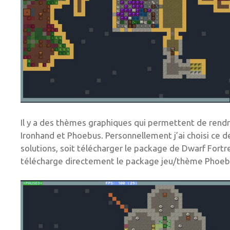
Il y a des thèmes graphiques qui permettent de rendre 
Ironhand et Phoebus. Personnellement j’ai choisi ce der
solutions, soit télécharger le package de Dwarf Fortre
télécharge directement le package jeu/thème Phoebus.