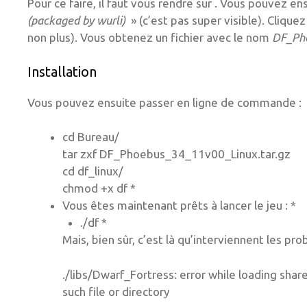
Pour ce faire, il faut vous rendre sur . Vous pouvez en
(packaged by wurli)
» (c’est pas super visible). Clique
non plus). Vous obtenez un fichier avec le nom
DF_Pho
Installation
Vous pouvez ensuite passer en ligne de commande :
cd Bureau/
tar zxf DF_Phoebus_34_11v00_Linux.tar.gz
cd df_linux/
chmod +x df *
Vous êtes maintenant prêts à lancer le jeu : *
./df *
Mais, bien sûr, c’est là qu’interviennent les pro
./libs/Dwarf_Fortress: error while loading share
such file or directory