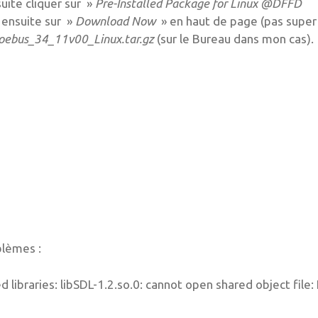
suite cliquer sur »
Pre-Installed Package for Linux @DFFD
z ensuite sur »
Download Now
» en haut de page (pas super 
ebus_34_11v00_Linux.tar.gz
(sur le Bureau dans mon cas).
blèmes :
d libraries: libSDL-1.2.so.0: cannot open shared object file: