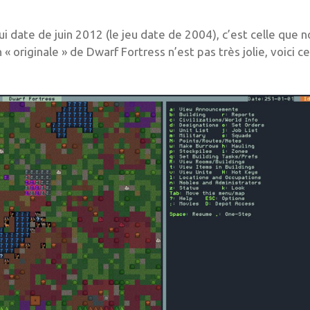
ui date de juin 2012 (le jeu date de 2004), c’est celle que 
n « originale » de Dwarf Fortress n’est pas très jolie, voici c