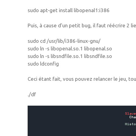
sudo apt-get install libopenal1:i386
Puis, à cause d’un petit bug, il faut réécrire 2 l
sudo cd /usr/lib/i386-linux-gnu/
sudo ln -s libopenal.so.1 libopenal.so
sudo ln -s libsndfile.so.1 libsndfile.so
sudo ldconfig
Ceci étant fait, vous pouvez relancer le jeu, t
./df