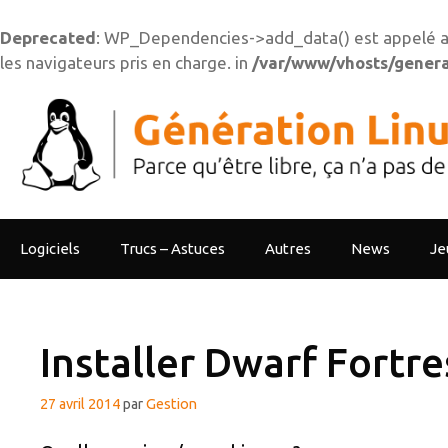
Deprecated
: WP_Dependencies->add_data() est appelé a
les navigateurs pris en charge. in
/var/www/vhosts/generat
Aller
au
contenu
Logiciels
Trucs – Astuces
Autres
News
Je
Installer Dwarf Fortr
27 avril 2014
par
Gestion