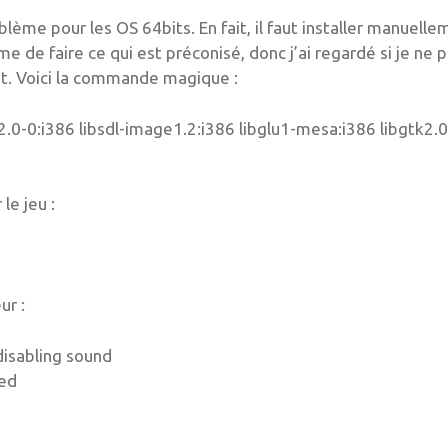
blème pour les OS 64bits. En fait, il faut installer manuell
mme de faire ce qui est préconisé, donc j’ai regardé si je ne 
pt. Voici la commande magique :
k2.0-0:i386 libsdl-image1.2:i386 libglu1-mesa:i386 libgtk2.0
le jeu :
ur :
disabling sound
yed