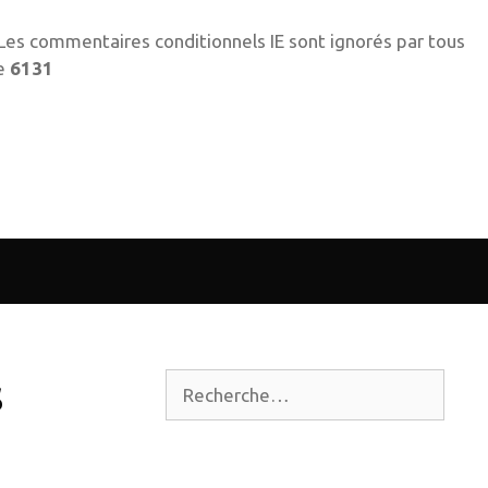
! Les commentaires conditionnels IE sont ignorés par tous
ne
6131
s
Rechercher :