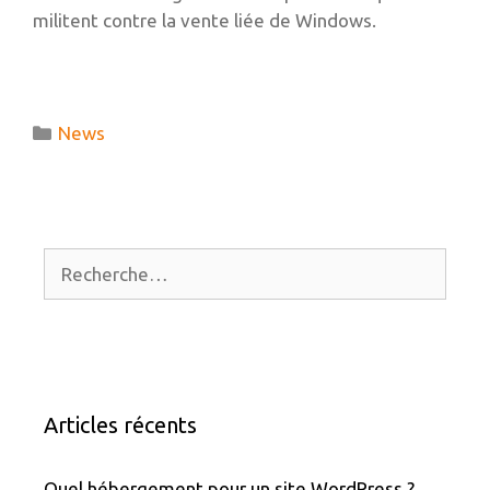
militent contre la vente liée de Windows.
Catégories
News
Rechercher :
Articles récents
Quel hébergement pour un site WordPress ?