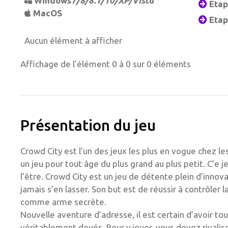
Windows
7/8/8.1/10/XP/Vista
Etape
MacOS
Etape
Aucun élément à afficher
Affichage de l'élément 0 à 0 sur 0 éléments
Présentation du jeu
Crowd City est l’un des jeux les plus en vogue chez les
un jeu pour tout âge du plus grand au plus petit. C’e
l’être. Crowd City est un jeu de détente plein d’innovati
jamais s’en lasser. Son but est de réussir à contrôler 
comme arme secrète.
Nouvelle aventure d’adresse, il est certain d’avoir to
véritablement doués. Pour y jouer, vous devez rivalis