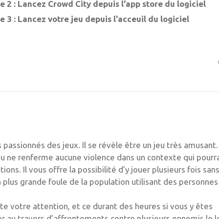
 2 : Lancez Crowd City depuis l'app store du logiciel
 3 : Lancez votre jeu depuis l'acceuil du logiciel
 passionnés des jeux. Il se révèle être un jeu très amusant.
 jeu ne renferme aucune violence dans un contexte qui pourra
ons. Il vous offre la possibilité d’y jouer plusieurs fois san
la plus grande foule de la population utilisant des personnes
ute votre attention, et ce durant des heures si vous y êtes
er au travers d’affrontements contre plusieurs ennemis le 