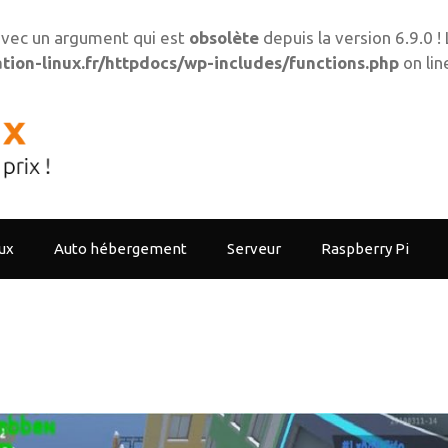
vec un argument qui est
obsolète
depuis la version 6.9.0 
ion-linux.fr/httpdocs/wp-includes/functions.php
on li
ux
Auto hébergement
Serveur
Raspberry Pi