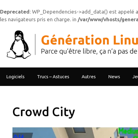
Deprecated
: WP_Dependencies->add_data() est appelé a
les navigateurs pris en charge. in
/var/www/vhosts/generat
Aller
au
contenu
Logiciels
Trucs – Astuces
Autres
News
Je
Crowd City