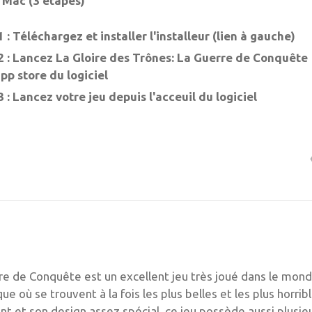
 Mac (3 étapes)
 : Téléchargez et installer l'installeur (lien à gauche)
 : Lancez La Gloire des Trônes: La Guerre de Conquête
app store du logiciel
 : Lancez votre jeu depuis l'acceuil du logiciel
rre de Conquête est un excellent jeu très joué dans le mon
 où se trouvent à la fois les plus belles et les plus horrib
nt et son design assez spécial, ce jeu possède aussi plusie