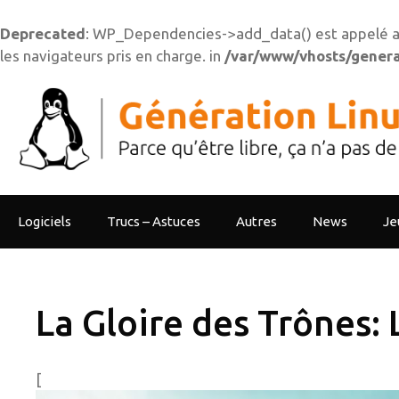
Deprecated
: WP_Dependencies->add_data() est appelé a
les navigateurs pris en charge. in
/var/www/vhosts/generat
Aller
au
contenu
Logiciels
Trucs – Astuces
Autres
News
Je
La Gloire des Trônes:
[