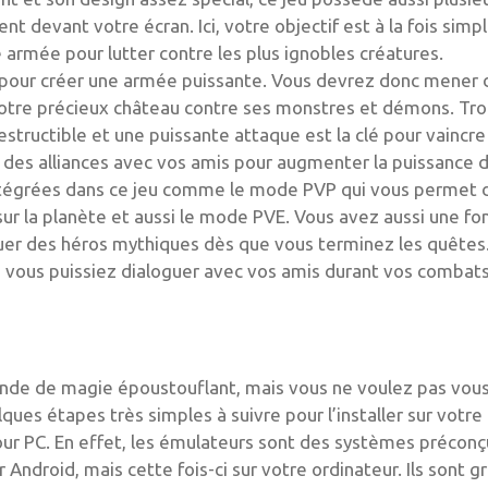
devant votre écran. Ici, votre objectif est à la fois simpl
 armée pour lutter contre les plus ignobles créatures.
 pour créer une armée puissante. Vous devrez donc mener 
 votre précieux château contre ses monstres et démons. Tr
tructible et une puissante attaque est la clé pour vaincre
 des alliances avec vos amis pour augmenter la puissance 
intégrées dans ce jeu comme le mode PVP qui vous permet 
sur la planète et aussi le mode PVE. Vous avez aussi une fo
quer des héros mythiques dès que vous terminez les quêtes
vous puissiez dialoguer avec vos amis durant vos combats
onde de magie époustouflant, mais vous ne voulez pas vou
ues étapes très simples à suivre pour l’installer sur votre
r PC. En effet, les émulateurs sont des systèmes préconç
Android, mais cette fois-ci sur votre ordinateur. Ils sont gr