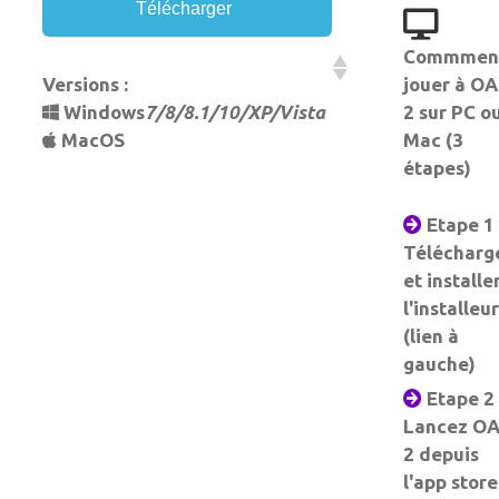
Télécharger
Commmen
Versions :
jouer à O
Windows
7/8/8.1/10/XP/Vista
2 sur PC o
MacOS
Mac (3
étapes)
Etape 1 
Télécharg
et installe
l'installeur
(lien à
gauche)
Etape 2 
Lancez O
2 depuis
l'app store