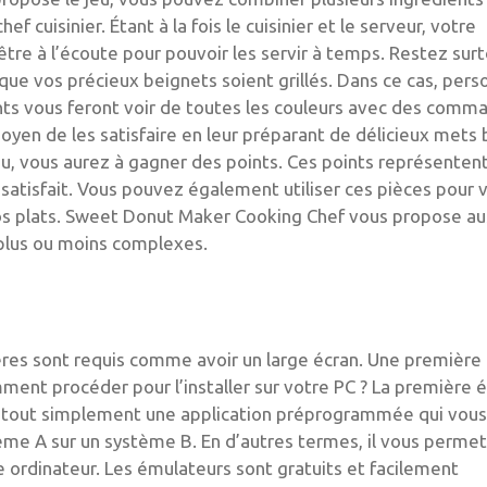
f cuisinier. Étant à la fois le cuisinier et le serveur, votre
d’être à l’écoute pour pouvoir les servir à temps. Restez sur
que vos précieux beignets soient grillés. Dans ce cas, per
nts vous feront voir de toutes les couleurs avec des comm
oyen de les satisfaire en leur préparant de délicieux mets 
eu, vous aurez à gagner des points. Ces points représentent 
 satisfait. Vous pouvez également utiliser ces pièces pour 
 vos plats. Sweet Donut Maker Cooking Chef vous propose au
 plus ou moins complexes.
tères sont requis comme avoir un large écran. Une première
omment procéder pour l’installer sur votre PC ? La première 
t tout simplement une application préprogrammée qui vous
tème A sur un système B. En d’autres termes, il vous permet
 ordinateur. Les émulateurs sont gratuits et facilement