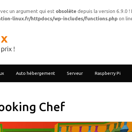
vec un argument qui est
obsolète
depuis la version 6.9.0 
ion-linux.fr/httpdocs/wp-includes/functions.php
on li
ux
Auto hébergement
Serveur
Raspberry Pi
ooking Chef