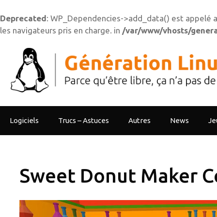
Deprecated
: WP_Dependencies->add_data() est appelé a
les navigateurs pris en charge. in
/var/www/vhosts/generat
Aller
au
contenu
Logiciels
Trucs – Astuces
Autres
News
Je
Sweet Donut Maker C