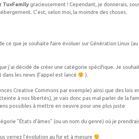
ez TuxFamily
gracieusement ! Cependant, je donnerais, sou
ébergement. C’est, selon moi, la moindre des choses.
ce que je souhaite faire évoluer sur Génération Linux (au
que j’ai décidé de créer une catégorie spécifique. Je souhai
) dans les news (l’appel est lancé
).
licences Creative Commons par exemple) ainsi que des lois e
tteinte à nos libertés), je vais donc pas mal parler de la f
yens possibles à mettre en oeuvre pour une plus juste
atégorie "États d’âmes" (ou un nom du genre) où je prendrai
ous verrez l’évolution au fur et à mesure