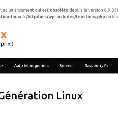
vec un argument qui est
obsolète
depuis la version 6.9.0 
ion-linux.fr/httpdocs/wp-includes/functions.php
on li
ux
Auto hébergement
Serveur
Raspberry Pi
Génération Linux