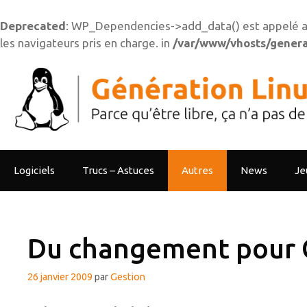
Deprecated
: WP_Dependencies->add_data() est appelé a
les navigateurs pris en charge. in
/var/www/vhosts/generat
Aller
au
contenu
Logiciels
Trucs – Astuces
Autres
News
Je
Du changement pour 
26 janvier 2009
par
Gestion