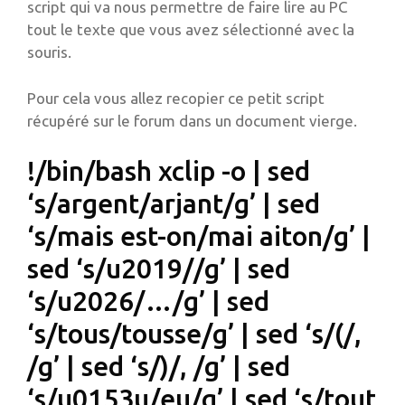
script qui va nous permettre de faire lire au PC
tout le texte que vous avez sélectionné avec la
souris.
Pour cela vous allez recopier ce petit script
récupéré sur le forum dans un document vierge.
!/bin/bash xclip -o | sed
‘s/argent/arjant/g’ | sed
‘s/mais est-on/mai aiton/g’ |
sed ‘s/u2019//g’ | sed
‘s/u2026/…/g’ | sed
‘s/tous/tousse/g’ | sed ‘s/(/,
/g’ | sed ‘s/)/, /g’ | sed
‘s/u0153u/eu/g’ | sed ‘s/tout