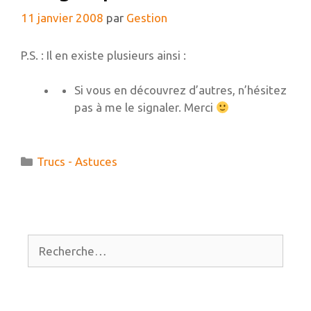
11 janvier 2008
par
Gestion
P.S. : Il en existe plusieurs ainsi :
Si vous en découvrez d’autres, n’hésitez
pas à me le signaler. Merci
Catégories
Trucs - Astuces
Rechercher :