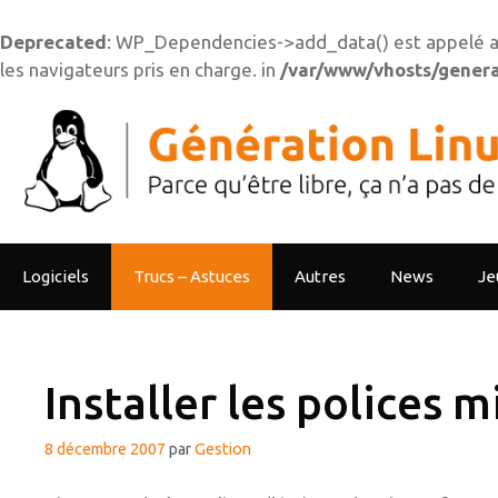
Deprecated
: WP_Dependencies->add_data() est appelé a
les navigateurs pris en charge. in
/var/www/vhosts/generat
Aller
au
contenu
Logiciels
Trucs – Astuces
Autres
News
Je
Installer les polices 
8 décembre 2007
par
Gestion