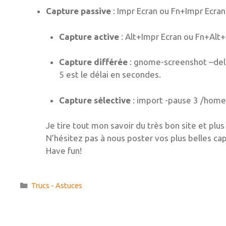
Capture passive
: Impr Ecran ou Fn+Impr Ecran
Capture active
: Alt+Impr Ecran ou Fn+Alt+
Capture différée
: gnome-screenshot –delay
5 est le délai en secondes.
Capture sélective
: import -pause 3 /home
Je tire tout mon savoir du très bon site et plu
N’hésitez pas à nous poster vos plus belles cap
Have fun!
Catégories
Trucs - Astuces