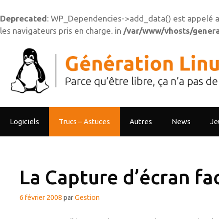
Deprecated
: WP_Dependencies->add_data() est appelé a
les navigateurs pris en charge. in
/var/www/vhosts/generat
Aller
au
contenu
Logiciels
Trucs – Astuces
Autres
News
Je
La Capture d’écran fac
6 février 2008
par
Gestion