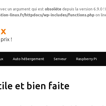
vec un argument qui est
obsolète
depuis la version 6.9.0 
ion-linux.fr/httpdocs/wp-includes/functions.php
on li
ux
Auto hébergement
Serveur
Raspberry Pi
ile et bien faite