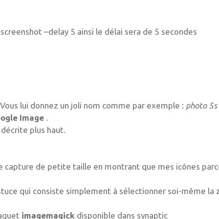
creenshot –delay 5 ainsi le délai sera de 5 secondes
 Vous lui donnez un joli nom comme par exemple :
photo 5s
ogle Image
.
décrite plus haut.
une capture de petite taille en montrant que mes icônes par
stuce qui consiste simplement à sélectionner soi-même la 
 paquet
imagemagick
disponible dans synaptic