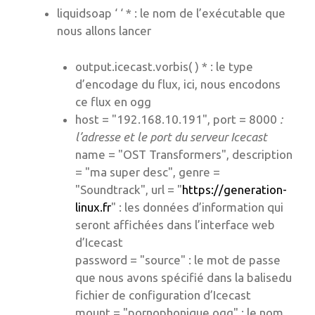
liquidsoap ‘ ‘ * : le nom de l’exécutable que
nous allons lancer
output.icecast.vorbis( ) * : le type
d’encodage du flux, ici, nous encodons
ce flux en ogg
host = "192.168.10.191", port = 8000
:
l’adresse et le port du serveur Icecast
name = "OST Transformers", description
= "ma super desc", genre =
"Soundtrack", url = "
https://generation-
linux.fr
" : les données d’information qui
seront affichées dans l’interface web
d’Icecast
password = "source" : le mot de passe
que nous avons spécifié dans la balise
du
fichier de configuration d’Icecast
mount = "pornophonique.ogg" : le nom