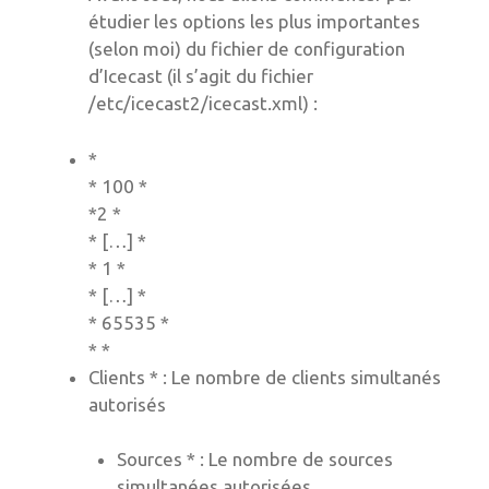
étudier les options les plus importantes
(selon moi) du fichier de configuration
d’Icecast (il s’agit du fichier
/etc/icecast2/icecast.xml) :
*
*
100
*
*
2
*
* […] *
*
1
*
* […] *
*
65535
*
*
*
Clients * : Le nombre de clients simultanés
autorisés
Sources * : Le nombre de sources
simultanées autorisées