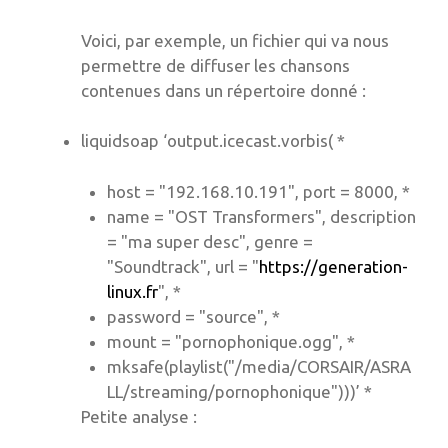
Voici, par exemple, un fichier qui va nous
permettre de diffuser les chansons
contenues dans un répertoire donné :
liquidsoap ‘output.icecast.vorbis( *
host = "192.168.10.191", port = 8000, *
name = "OST Transformers", description
= "ma super desc", genre =
"Soundtrack", url = "
https://generation-
linux.fr
", *
password = "source", *
mount = "pornophonique.ogg", *
mksafe(playlist("/media/CORSAIR/ASRA
LL/streaming/pornophonique")))’ *
Petite analyse :