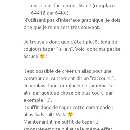
unité plus facilement lisible (remplace
64412 par 64Ko)
N’utilisant pas d’interface graphique, je dois
dire que je m’en sers très souvent.
Je trouvais donc que c’était plutôt long de
toujours taper "ls -alh". Voici donc ma petite
astuce
:
Il est possible de créer un alias pour une
commande. Autrement dit un "raccourci".
Je voulais donc remplacer ce fameux "ls -
alh" par quelque chose de plus court, par
exemple "ll".
Il suffit donc de taper cette commande :
alias ll=’ls -alh’ Voila
Maintenant il me suffit de taper ll
/mon/répertoire qui aura le même effet