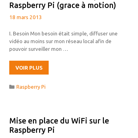
Raspberry Pi (grace à motion)
CLIENT
SPARKLESHARE
18 mars 2013
SUR
UBUNTU
I. Besoin Mon besoin était simple, diffuser une
vidéo au moins sur mon réseau local afin de
pouvoir surveiller mon …
DIFFUSER
VOIR PLUS
UNE
WEBCAM
Catégories
Raspberry Pi
À
PARTIR
DU
RASPBERRY
Mise en place du WiFi sur le
PI
Raspberry Pi
(GRACE
À