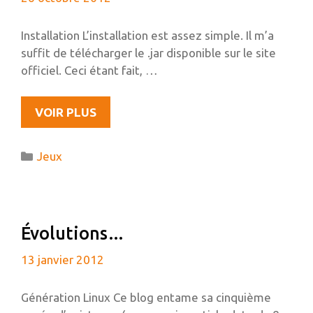
Installation L’installation est assez simple. Il m’a
suffit de télécharger le .jar disponible sur le site
officiel. Ceci étant fait, …
RÉSOUDRE
VOIR PLUS
LE
BUG
Catégories
Jeux
MINECRAFT
« DONE
LOADING »
SOUS
Évolutions…
UBUNTU
13 janvier 2012
Génération Linux Ce blog entame sa cinquième