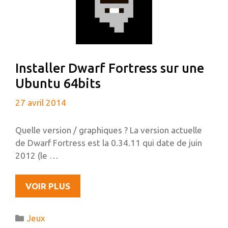
DEBIAN
Installer Dwarf Fortress sur une
Ubuntu 64bits
27 avril 2014
Quelle version / graphiques ? La version actuelle
de Dwarf Fortress est la 0.34.11 qui date de juin
2012 (le …
INSTALLER
VOIR PLUS
DWARF
FORTRESS
Catégories
Jeux
SUR