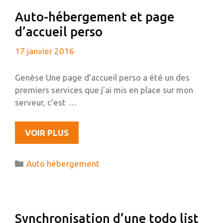
VIM
Auto-hébergement et page
d’accueil perso
17 janvier 2016
Genèse Une page d’accueil perso a été un des
premiers services que j’ai mis en place sur mon
serveur, c’est …
AUTO-
VOIR PLUS
HÉBERGEMENT
ET
Catégories
Auto hébergement
PAGE
D’ACCUEIL
PERSO
Synchronisation d’une todo list