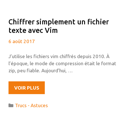
50
GO
CHOISIR
Chiffrer simplement un fichier
?
texte avec Vim
6 août 2017
J’utilise les fichiers vim chiffrés depuis 2010. À
l’époque, le mode de compression était le format
zip, peu fiable. Aujourd’hui, …
CHIFFRER
VOIR PLUS
SIMPLEMENT
UN
Catégories
Trucs - Astuces
FICHIER
TEXTE
AVEC