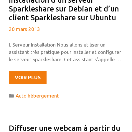
Installation d’un serveur
Sparkleshare sur Debian et d’un
client Sparkleshare sur Ubuntu
20 mars 2013
I. Serveur Installation Nous allons utiliser un
assistant très pratique pour installer et configurer
le serveur Sparkleshare. Cet assistant s’appelle …
INSTALLATION
VOIR PLUS
D’UN
SERVEUR
Catégories
Auto hébergement
SPARKLESHARE
SUR
DEBIAN
ET
Diffuser une webcam à partir du
D’UN