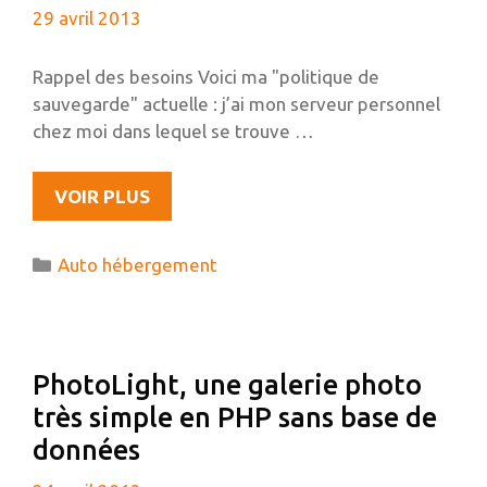
29 avril 2013
Rappel des besoins Voici ma "politique de
sauvegarde" actuelle : j’ai mon serveur personnel
chez moi dans lequel se trouve …
SAUVEGARDES
VOIR PLUS
DISTANTES
CHIFFRÉES
Catégories
Auto hébergement
AVEC
UN
RASPBERRY
PI,
PhotoLight, une galerie photo
TRUECRYPT
très simple en PHP sans base de
ET
RSYNC
données