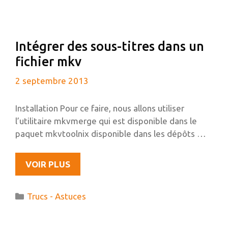
UNE
UBUNTU
64BITS
Intégrer des sous-titres dans un
fichier mkv
2 septembre 2013
Installation Pour ce faire, nous allons utiliser
l’utilitaire mkvmerge qui est disponible dans le
paquet mkvtoolnix disponible dans les dépôts …
INTÉGRER
VOIR PLUS
DES
SOUS-
Catégories
Trucs - Astuces
TITRES
DANS
UN