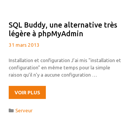
ANS
D’AUTO-
HÉBERGEMENT
SQL Buddy, une alternative très
légère à phpMyAdmin
31 mars 2013
Installation et configuration J’ai mis "installation et
configuration" en même temps pour la simple
raison qu’il n’y a aucune configuration …
SQL
VOIR PLUS
BUDDY,
UNE
Catégories
Serveur
ALTERNATIVE
TRÈS
LÉGÈRE