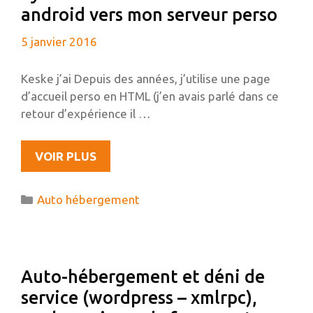
android vers mon serveur perso
5 janvier 2016
Keske j’ai Depuis des années, j’utilise une page
d’accueil perso en HTML (j’en avais parlé dans ce
retour d’expérience il …
SYNCHRONISATION
VOIR PLUS
D’UNE
TODO
Catégories
Auto hébergement
LIST
ANDROID
VERS
MON
Auto-hébergement et déni de
SERVEUR
service (wordpress – xmlrpc),
PERSO