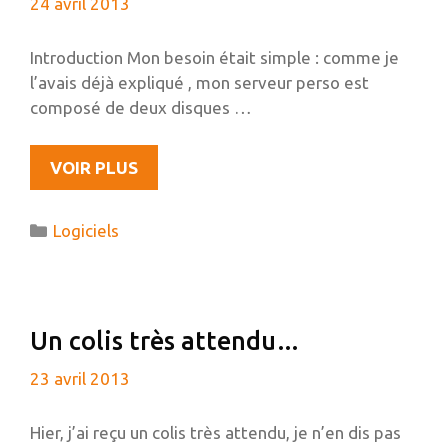
24 avril 2013
Introduction Mon besoin était simple : comme je
l’avais déjà expliqué , mon serveur perso est
composé de deux disques …
PHOTOLIGHT,
VOIR PLUS
UNE
GALERIE
Catégories
Logiciels
PHOTO
TRÈS
SIMPLE
EN
Un colis très attendu…
PHP
SANS
23 avril 2013
BASE
DE
Hier, j’ai reçu un colis très attendu, je n’en dis pas
DONNÉES