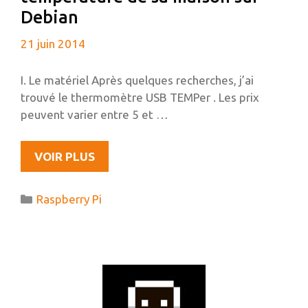
QUELQUES
Debian
JOURS
21 juin 2014
DE
FRAYEUR
ET
I. Le matériel Après quelques recherches, j’ai
D’ENQUÊTE…
trouvé le thermomètre USB TEMPer . Les prix
peuvent varier entre 5 et …
RELEVER
VOIR PLUS
ET
GRAPHER
Catégories
Raspberry Pi
LA
TEMPÉRATURE
DE
SA
MAISON
SUR