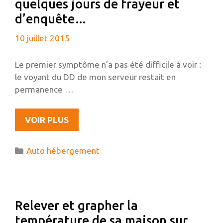
quelques jours de frayeur et
d’enquête…
10 juillet 2015
Le premier symptôme n’a pas été difficile à voir :
le voyant du DD de mon serveur restait en
permanence …
AUTO-
VOIR PLUS
HÉBERGEMENT
ET
Catégories
Auto hébergement
DÉNI
DE
SERVICE
(WORDPRESS
Relever et grapher la
–
température de sa maison sur
XMLRPC),