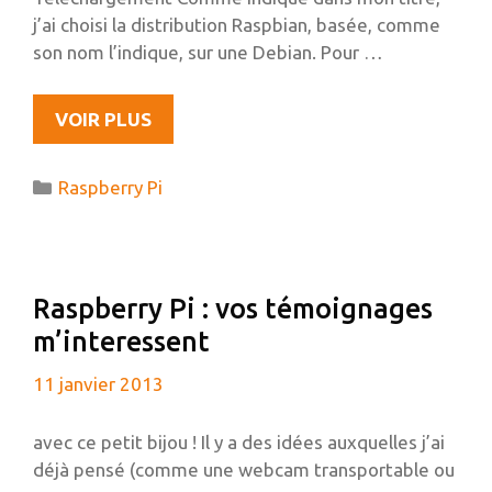
j’ai choisi la distribution Raspbian, basée, comme
son nom l’indique, sur une Debian. Pour …
INSTALLATION
VOIR PLUS
DE
RAPSBIAN
Catégories
Raspberry Pi
SUR
UNE
CARTE
SD
Raspberry Pi : vos témoignages
À
m’interessent
PARTIR
D’UBUNTU
11 janvier 2013
avec ce petit bijou ! Il y a des idées auxquelles j’ai
déjà pensé (comme une webcam transportable ou