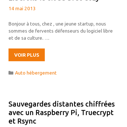
GNOME
14 mai 2013
SHELL
Bonjour à tous, chez , une jeune startup, nous
sommes de fervents défenseurs du logiciel libre
et de sa culture. …
LIBÉRONS
VOIR PLUS
LE
CLOUD
Catégories
Auto hébergement
AVEC
COZY
Sauvegardes distantes chiffrées
avec un Raspberry Pi, Truecrypt
et Rsync