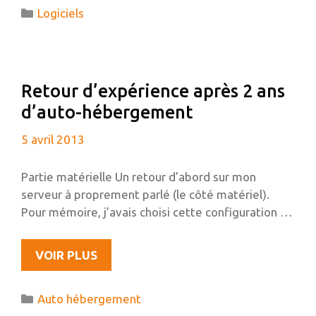
DISQUE
Catégories
Logiciels
DUR
EXTERNE
OU
UNE
Retour d’expérience après 2 ans
CLÉ
d’auto-hébergement
USB
AVEC
5 avril 2013
TRUECRYPT
Partie matérielle Un retour d’abord sur mon
serveur à proprement parlé (le côté matériel).
Pour mémoire, j’avais choisi cette configuration …
RETOUR
VOIR PLUS
D’EXPÉRIENCE
APRÈS
Catégories
Auto hébergement
2