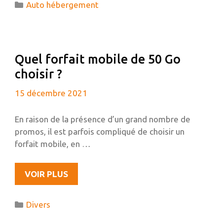
Catégories
Auto hébergement
UN
SITE
WORDPRESS
?
Quel forfait mobile de 50 Go
choisir ?
15 décembre 2021
En raison de la présence d’un grand nombre de
promos, il est parfois compliqué de choisir un
forfait mobile, en …
QUEL
VOIR PLUS
FORFAIT
MOBILE
Catégories
Divers
DE