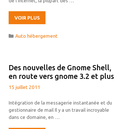
de l’Internet, la plupart des …
L’AUTO-
VOIR PLUS
HÉBERGEMENT,
N’EST-
Catégories
Auto hébergement
CE
SEULEMENT
QU’UN
TRUC
Des nouvelles de Gnome Shell,
DE
en route vers gnome 3.2 et plus
GEEK
?
15 juillet 2011
Intégration de la messagerie instantanée et du
gestionnaire de mail Il y a un travail incroyable
dans ce domaine, en …