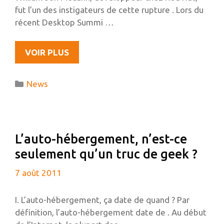
fut l’un des instigateurs de cette rupture . Lors du
récent Desktop Summi …
L’AVENIR
VOIR PLUS
DE
GNOME3,
Catégories
News
INTERVIEW
DE
JON
MCCANN,
L’auto-hébergement, n’est-ce
UN
seulement qu’un truc de geek ?
DES
CONCEPTEURS
7 août 2011
DE
LA
I. L’auto-hébergement, ça date de quand ? Par
FONDATION
définition, l’auto-hébergement date de . Au début
GNOME