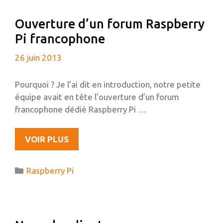
FICHIER
Ouverture d’un forum Raspberry
MKV
Pi francophone
26 juin 2013
Pourquoi ? Je l’ai dit en introduction, notre petite
équipe avait en tête l’ouverture d’un forum
francophone dédié Raspberry Pi …
OUVERTURE
VOIR PLUS
D’UN
FORUM
Catégories
Raspberry Pi
RASPBERRY
PI
FRANCOPHONE