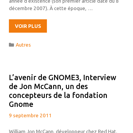
année d’existence (son premier article date du 8
décembre 2007). À cette époque, …
ÉVOLUTIONS…
VOIR PLUS
Catégories
Autres
L’avenir de GNOME3, Interview
de Jon McCann, un des
concepteurs de la fondation
Gnome
9 septembre 2011
William Jon McCann, développeur chez Red Hat,