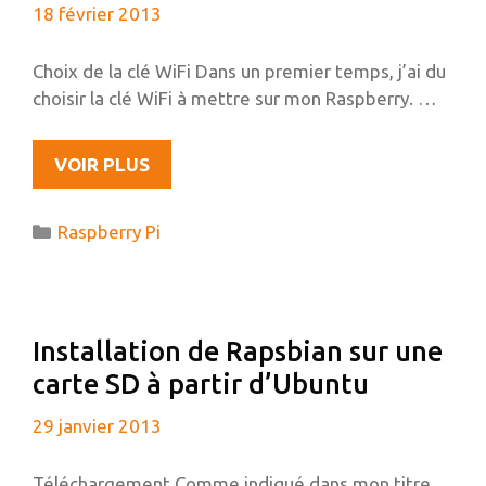
18 février 2013
MOTION)
Choix de la clé WiFi Dans un premier temps, j’ai du
choisir la clé WiFi à mettre sur mon Raspberry. …
MISE
VOIR PLUS
EN
PLACE
Catégories
Raspberry Pi
DU
WIFI
SUR
LE
Installation de Rapsbian sur une
RASPBERRY
carte SD à partir d’Ubuntu
PI
29 janvier 2013
Téléchargement Comme indiqué dans mon titre,