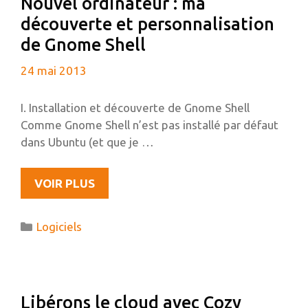
Nouvel ordinateur : ma
découverte et personnalisation
de Gnome Shell
24 mai 2013
I. Installation et découverte de Gnome Shell
Comme Gnome Shell n’est pas installé par défaut
dans Ubuntu (et que je …
NOUVEL
VOIR PLUS
ORDINATEUR
:
Catégories
Logiciels
MA
DÉCOUVERTE
ET
PERSONNALISATION
Libérons le cloud avec Cozy
DE