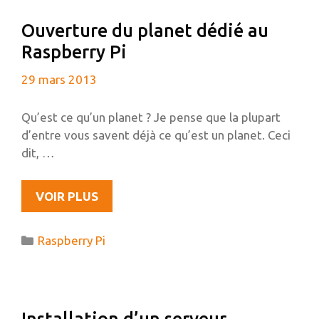
À
Ouverture du planet dédié au
PHPMYADMIN
Raspberry Pi
29 mars 2013
Qu’est ce qu’un planet ? Je pense que la plupart
d’entre vous savent déjà ce qu’est un planet. Ceci
dit, …
OUVERTURE
VOIR PLUS
DU
PLANET
Catégories
Raspberry Pi
DÉDIÉ
AU
RASPBERRY
PI