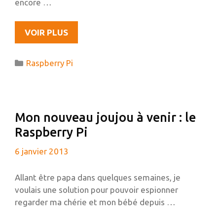
encore …
RASPBERRY
VOIR PLUS
PI
:
Catégories
Raspberry Pi
VOS
TÉMOIGNAGES
M’INTERESSENT
Mon nouveau joujou à venir : le
Raspberry Pi
6 janvier 2013
Allant être papa dans quelques semaines, je
voulais une solution pour pouvoir espionner
regarder ma chérie et mon bébé depuis …