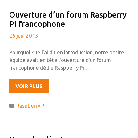
FICHIER
Ouverture d’un forum Raspberry
MKV
Pi francophone
26 juin 2013
Pourquoi ? Je l’ai dit en introduction, notre petite
équipe avait en tête l’ouverture d’un forum
francophone dédié Raspberry Pi …
OUVERTURE
VOIR PLUS
D’UN
FORUM
Catégories
Raspberry Pi
RASPBERRY
PI
FRANCOPHONE