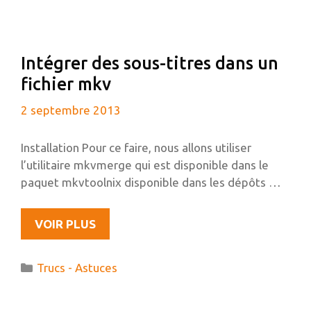
UNE
UBUNTU
64BITS
Intégrer des sous-titres dans un
fichier mkv
2 septembre 2013
Installation Pour ce faire, nous allons utiliser
l’utilitaire mkvmerge qui est disponible dans le
paquet mkvtoolnix disponible dans les dépôts …
INTÉGRER
VOIR PLUS
DES
SOUS-
Catégories
Trucs - Astuces
TITRES
DANS
UN