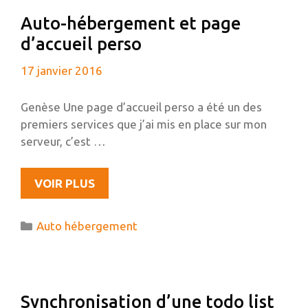
VIM
Auto-hébergement et page
d’accueil perso
17 janvier 2016
Genèse Une page d’accueil perso a été un des
premiers services que j’ai mis en place sur mon
serveur, c’est …
AUTO-
VOIR PLUS
HÉBERGEMENT
ET
Catégories
Auto hébergement
PAGE
D’ACCUEIL
PERSO
Synchronisation d’une todo list