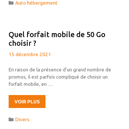
Catégories
Auto hébergement
UN
SITE
WORDPRESS
?
Quel forfait mobile de 50 Go
choisir ?
15 décembre 2021
En raison de la présence d’un grand nombre de
promos, il est parfois compliqué de choisir un
forfait mobile, en …
QUEL
VOIR PLUS
FORFAIT
MOBILE
Catégories
Divers
DE