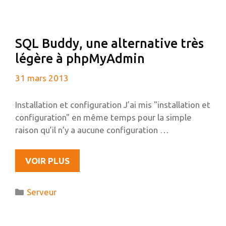
ANS
D’AUTO-
HÉBERGEMENT
SQL Buddy, une alternative très
légère à phpMyAdmin
31 mars 2013
Installation et configuration J’ai mis "installation et
configuration" en même temps pour la simple
raison qu’il n’y a aucune configuration …
SQL
VOIR PLUS
BUDDY,
UNE
Catégories
Serveur
ALTERNATIVE
TRÈS
LÉGÈRE