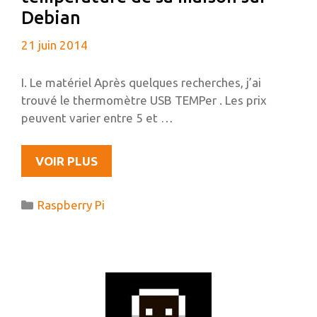
QUELQUES
Debian
JOURS
21 juin 2014
DE
FRAYEUR
ET
I. Le matériel Après quelques recherches, j’ai
D’ENQUÊTE…
trouvé le thermomètre USB TEMPer . Les prix
peuvent varier entre 5 et …
RELEVER
VOIR PLUS
ET
GRAPHER
Catégories
Raspberry Pi
LA
TEMPÉRATURE
DE
SA
MAISON
SUR