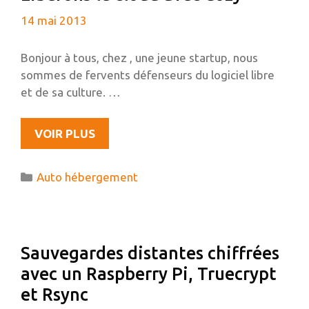
GNOME
14 mai 2013
SHELL
Bonjour à tous, chez , une jeune startup, nous
sommes de fervents défenseurs du logiciel libre
et de sa culture. …
LIBÉRONS
VOIR PLUS
LE
CLOUD
Catégories
Auto hébergement
AVEC
COZY
Sauvegardes distantes chiffrées
avec un Raspberry Pi, Truecrypt
et Rsync