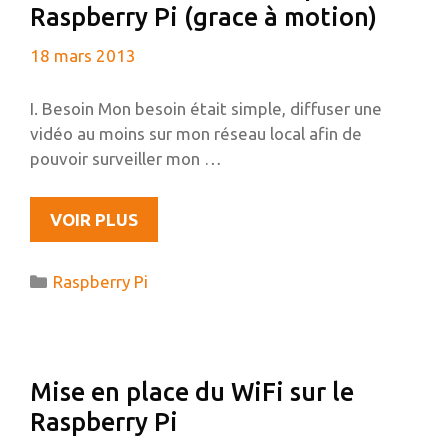
Raspberry Pi (grace à motion)
CLIENT
SPARKLESHARE
18 mars 2013
SUR
UBUNTU
I. Besoin Mon besoin était simple, diffuser une
vidéo au moins sur mon réseau local afin de
pouvoir surveiller mon …
DIFFUSER
VOIR PLUS
UNE
WEBCAM
Catégories
Raspberry Pi
À
PARTIR
DU
RASPBERRY
Mise en place du WiFi sur le
PI
Raspberry Pi
(GRACE
À