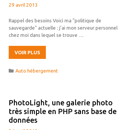
29 avril 2013
Rappel des besoins Voici ma "politique de
sauvegarde" actuelle : j’ai mon serveur personnel
chez moi dans lequel se trouve …
SAUVEGARDES
VOIR PLUS
DISTANTES
CHIFFRÉES
Catégories
Auto hébergement
AVEC
UN
RASPBERRY
PI,
PhotoLight, une galerie photo
TRUECRYPT
très simple en PHP sans base de
ET
RSYNC
données