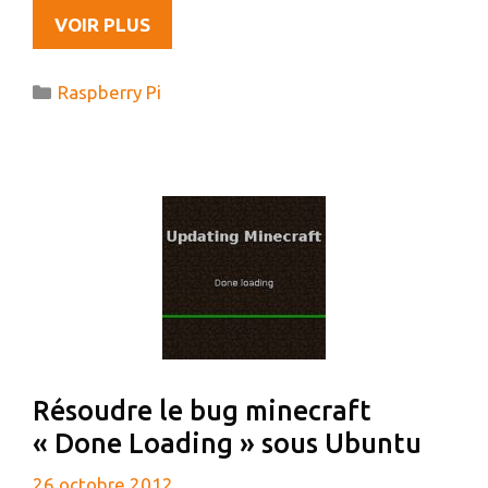
MON
VOIR PLUS
NOUVEAU
JOUJOU
Catégories
Raspberry Pi
À
VENIR
:
LE
RASPBERRY
PI
Résoudre le bug minecraft
« Done Loading » sous Ubuntu
26 octobre 2012