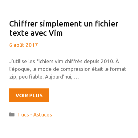
50
GO
CHOISIR
Chiffrer simplement un fichier
?
texte avec Vim
6 août 2017
J’utilise les fichiers vim chiffrés depuis 2010. À
l’époque, le mode de compression était le format
zip, peu fiable. Aujourd’hui, …
CHIFFRER
VOIR PLUS
SIMPLEMENT
UN
Catégories
Trucs - Astuces
FICHIER
TEXTE
AVEC