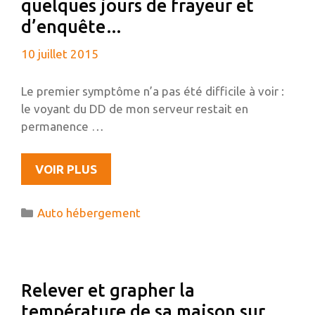
quelques jours de frayeur et
d’enquête…
10 juillet 2015
Le premier symptôme n’a pas été difficile à voir :
le voyant du DD de mon serveur restait en
permanence …
AUTO-
VOIR PLUS
HÉBERGEMENT
ET
Catégories
Auto hébergement
DÉNI
DE
SERVICE
(WORDPRESS
Relever et grapher la
–
température de sa maison sur
XMLRPC),