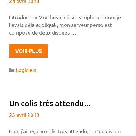
24 avril 2013
Introduction Mon besoin était simple : comme je
l’avais déjà expliqué , mon serveur perso est
composé de deux disques …
PHOTOLIGHT,
VOIR PLUS
UNE
GALERIE
Catégories
Logiciels
PHOTO
TRÈS
SIMPLE
EN
Un colis très attendu…
PHP
SANS
23 avril 2013
BASE
DE
Hier, j’ai reçu un colis très attendu, je n’en dis pas
DONNÉES