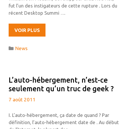
fut l’un des instigateurs de cette rupture . Lors du
récent Desktop Summi …
L’AVENIR
VOIR PLUS
DE
GNOME3,
Catégories
News
INTERVIEW
DE
JON
MCCANN,
L’auto-hébergement, n’est-ce
UN
seulement qu’un truc de geek ?
DES
CONCEPTEURS
7 août 2011
DE
LA
I. L’auto-hébergement, ça date de quand ? Par
FONDATION
définition, l’auto-hébergement date de . Au début
GNOME