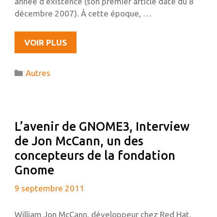
année d’existence (son premier article date du 8
décembre 2007). À cette époque, …
ÉVOLUTIONS…
VOIR PLUS
Catégories
Autres
L’avenir de GNOME3, Interview
de Jon McCann, un des
concepteurs de la fondation
Gnome
9 septembre 2011
William Jon McCann, développeur chez Red Hat,