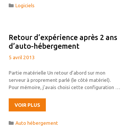
DISQUE
Catégories
Logiciels
DUR
EXTERNE
OU
UNE
Retour d’expérience après 2 ans
CLÉ
d’auto-hébergement
USB
AVEC
5 avril 2013
TRUECRYPT
Partie matérielle Un retour d’abord sur mon
serveur à proprement parlé (le côté matériel).
Pour mémoire, j’avais choisi cette configuration …
RETOUR
VOIR PLUS
D’EXPÉRIENCE
APRÈS
Catégories
Auto hébergement
2