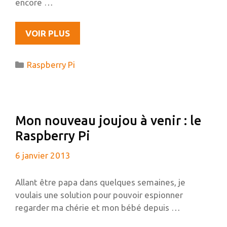
encore …
RASPBERRY
VOIR PLUS
PI
:
Catégories
Raspberry Pi
VOS
TÉMOIGNAGES
M’INTERESSENT
Mon nouveau joujou à venir : le
Raspberry Pi
6 janvier 2013
Allant être papa dans quelques semaines, je
voulais une solution pour pouvoir espionner
regarder ma chérie et mon bébé depuis …