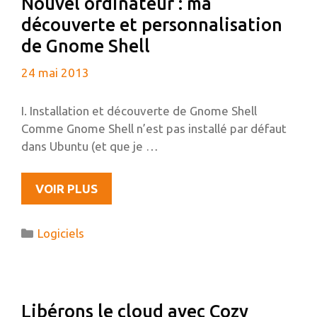
Nouvel ordinateur : ma
découverte et personnalisation
de Gnome Shell
24 mai 2013
I. Installation et découverte de Gnome Shell
Comme Gnome Shell n’est pas installé par défaut
dans Ubuntu (et que je …
NOUVEL
VOIR PLUS
ORDINATEUR
:
Catégories
Logiciels
MA
DÉCOUVERTE
ET
PERSONNALISATION
Libérons le cloud avec Cozy
DE