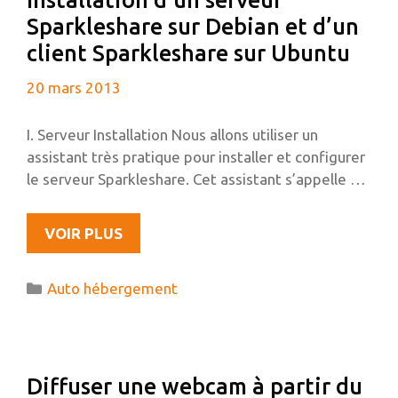
Installation d’un serveur
Sparkleshare sur Debian et d’un
client Sparkleshare sur Ubuntu
20 mars 2013
I. Serveur Installation Nous allons utiliser un
assistant très pratique pour installer et configurer
le serveur Sparkleshare. Cet assistant s’appelle …
INSTALLATION
VOIR PLUS
D’UN
SERVEUR
Catégories
Auto hébergement
SPARKLESHARE
SUR
DEBIAN
ET
Diffuser une webcam à partir du
D’UN