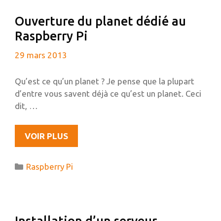
À
Ouverture du planet dédié au
PHPMYADMIN
Raspberry Pi
29 mars 2013
Qu’est ce qu’un planet ? Je pense que la plupart
d’entre vous savent déjà ce qu’est un planet. Ceci
dit, …
OUVERTURE
VOIR PLUS
DU
PLANET
Catégories
Raspberry Pi
DÉDIÉ
AU
RASPBERRY
PI