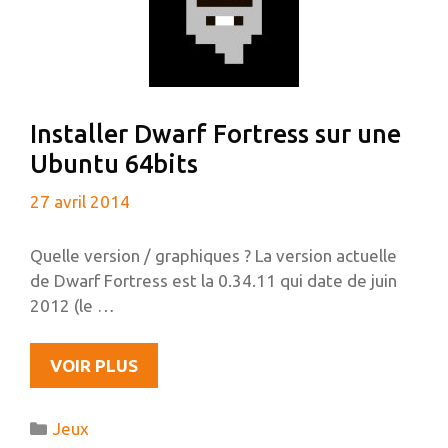
DEBIAN
Installer Dwarf Fortress sur une
Ubuntu 64bits
27 avril 2014
Quelle version / graphiques ? La version actuelle
de Dwarf Fortress est la 0.34.11 qui date de juin
2012 (le …
INSTALLER
VOIR PLUS
DWARF
FORTRESS
Catégories
Jeux
SUR