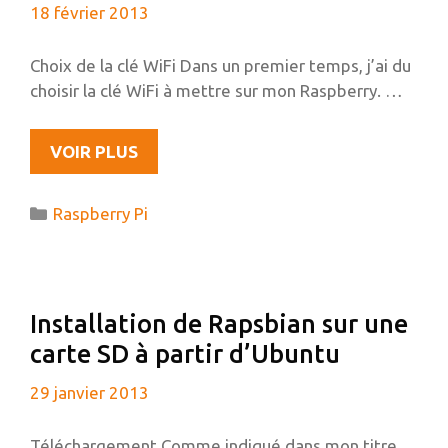
18 février 2013
MOTION)
Choix de la clé WiFi Dans un premier temps, j’ai du
choisir la clé WiFi à mettre sur mon Raspberry. …
MISE
VOIR PLUS
EN
PLACE
Catégories
Raspberry Pi
DU
WIFI
SUR
LE
Installation de Rapsbian sur une
RASPBERRY
carte SD à partir d’Ubuntu
PI
29 janvier 2013
Téléchargement Comme indiqué dans mon titre,