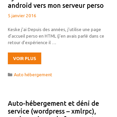
android vers mon serveur perso
5 janvier 2016
Keske j’ai Depuis des années, j’utilise une page
d’accueil perso en HTML (j’en avais parlé dans ce
retour d’expérience il …
SYNCHRONISATION
VOIR PLUS
D’UNE
TODO
Catégories
Auto hébergement
LIST
ANDROID
VERS
MON
Auto-hébergement et déni de
SERVEUR
service (wordpress – xmlrpc),
PERSO