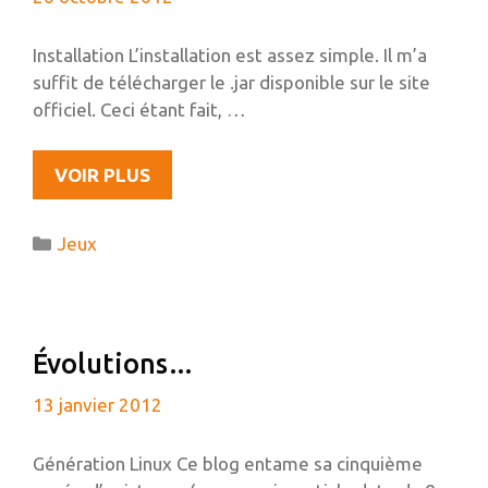
Installation L’installation est assez simple. Il m’a
suffit de télécharger le .jar disponible sur le site
officiel. Ceci étant fait, …
RÉSOUDRE
VOIR PLUS
LE
BUG
Catégories
Jeux
MINECRAFT
« DONE
LOADING »
SOUS
Évolutions…
UBUNTU
13 janvier 2012
Génération Linux Ce blog entame sa cinquième