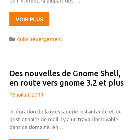
de l’Internet, la plupart des …
L’AUTO-
VOIR PLUS
HÉBERGEMENT,
N’EST-
Catégories
Auto hébergement
CE
SEULEMENT
QU’UN
TRUC
Des nouvelles de Gnome Shell,
DE
en route vers gnome 3.2 et plus
GEEK
?
15 juillet 2011
Intégration de la messagerie instantanée et du
gestionnaire de mail Il y a un travail incroyable
dans ce domaine, en …