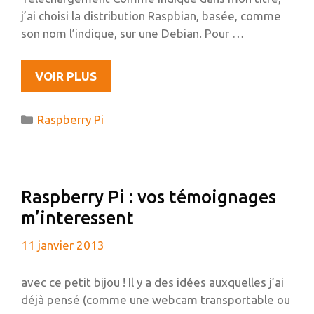
j’ai choisi la distribution Raspbian, basée, comme
son nom l’indique, sur une Debian. Pour …
INSTALLATION
VOIR PLUS
DE
RAPSBIAN
Catégories
Raspberry Pi
SUR
UNE
CARTE
SD
Raspberry Pi : vos témoignages
À
m’interessent
PARTIR
D’UBUNTU
11 janvier 2013
avec ce petit bijou ! Il y a des idées auxquelles j’ai
déjà pensé (comme une webcam transportable ou